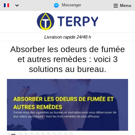
Messenger
Menu
r
u
r
t
Livraison rapide 24/48 h
u
r
Absorber les odeurs de fumée
t
et autres remèdes : voici 3
u
t
solutions au bureau.