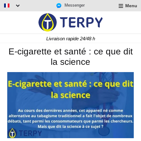
Messenger
Menu
r
u
r
t
Livraison rapide 24/48 h
u
r
E-cigarette et santé : ce que dit
t
la science
u
t