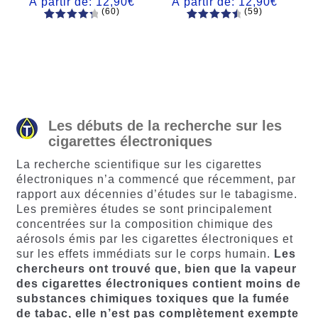
À partir de:
12,90
€
À partir de:
12,90
€
(60)
(59)
60
Noté
Noté
59
4.66
4.50
sur
sur 5
5 basé
basé sur
sur
notations
notations
client
client
Les débuts de la recherche sur les
cigarettes électroniques
La recherche scientifique sur les cigarettes
électroniques n’a commencé que récemment, par
rapport aux décennies d’études sur le tabagisme.
Les premières études se sont principalement
concentrées sur la composition chimique des
aérosols émis par les cigarettes électroniques et
sur les effets immédiats sur le corps humain.
Les
chercheurs ont trouvé que, bien que la vapeur
des cigarettes électroniques contient moins de
substances chimiques toxiques que la fumée
de tabac, elle n’est pas complètement exempte