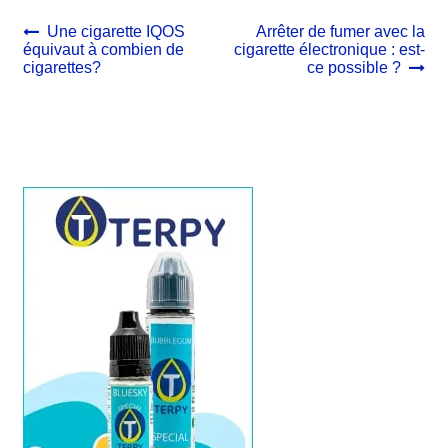
Navigation
Article
Article
Une cigarette IQOS
Arrêter de fumer avec la
précédent :
suivant :
équivaut à combien de
cigarette électronique : est-
de
cigarettes?
ce possible ?
l’article