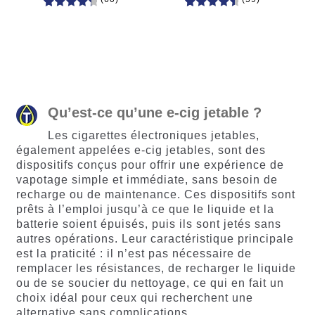
60
Noté
Noté
59
4.66
4.50
sur
sur 5
5 basé
basé sur
sur
notations
notations
client
client
Qu’est-ce qu’une e-cig jetable ?
Les cigarettes électroniques jetables,
également appelées e-cig jetables, sont des
dispositifs conçus pour offrir une expérience de
vapotage simple et immédiate, sans besoin de
recharge ou de maintenance. Ces dispositifs sont
prêts à l’emploi jusqu’à ce que le liquide et la
batterie soient épuisés, puis ils sont jetés sans
autres opérations. Leur caractéristique principale
est la praticité : il n’est pas nécessaire de
remplacer les résistances, de recharger le liquide
ou de se soucier du nettoyage, ce qui en fait un
choix idéal pour ceux qui recherchent une
alternative sans complications.