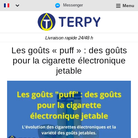
Messenger
Menu
r
u
r
t
Livraison rapide 24/48 h
u
r
Les goûts « puff » : des goûts
t
pour la cigarette électronique
u
t
jetable