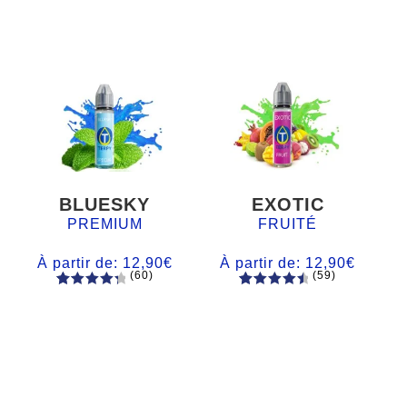
BLUESKY
EXOTIC
PREMIUM
FRUITÉ
À partir de:
12,90
€
À partir de:
12,90
€
(60)
(59)
60
Noté
Noté
59
4.66
4.50
sur
sur 5
5 basé
basé sur
sur
notations
notations
client
client