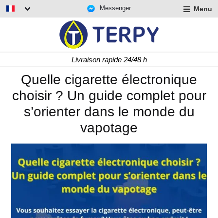
Messenger
Menu
r
u
r
t
Livraison rapide 24/48 h
u
r
Quelle cigarette électronique
t
choisir ? Un guide complet pour
u
t
s’orienter dans le monde du
vapotage