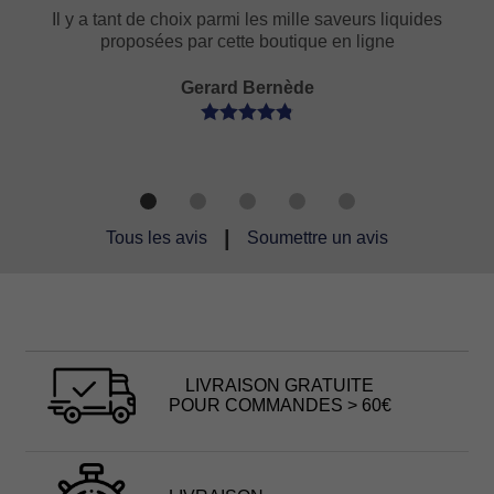
 y a tant de choix parmi les mille saveurs liquides
J’ai dé
proposées par cette boutique en ligne
essayer l
Gerard Bernède
|
Tous les avis
Soumettre un avis
LIVRAISON GRATUITE
POUR COMMANDES > 60€