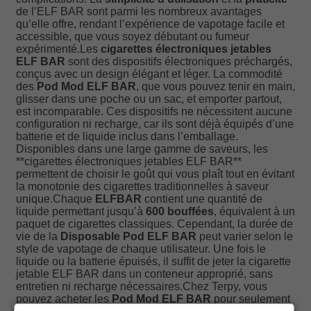
de l’ELF BAR sont parmi les nombreux avantages
qu’elle offre, rendant l’expérience de vapotage facile et
accessible, que vous soyez débutant ou fumeur
expérimenté.Les
cigarettes électroniques jetables
ELF BAR
sont des dispositifs électroniques préchargés,
conçus avec un design élégant et léger. La commodité
des
Pod Mod ELF BAR
, que vous pouvez tenir en main,
glisser dans une poche ou un sac, et emporter partout,
est incomparable. Ces dispositifs ne nécessitent aucune
configuration ni recharge, car ils sont déjà équipés d’une
batterie et de liquide inclus dans l’emballage.
Disponibles dans une large gamme de saveurs, les
**cigarettes électroniques jetables ELF BAR**
permettent de choisir le goût qui vous plaît tout en évitant
la monotonie des cigarettes traditionnelles à saveur
unique.Chaque
ELFBAR
contient une quantité de
liquide permettant jusqu’à
600 bouffées
, équivalent à un
paquet de cigarettes classiques. Cependant, la durée de
vie de la
Disposable Pod ELF BAR
peut varier selon le
style de vapotage de chaque utilisateur. Une fois le
liquide ou la batterie épuisés, il suffit de jeter la cigarette
jetable ELF BAR dans un conteneur approprié, sans
entretien ni recharge nécessaires.Chez Terpy, vous
pouvez acheter les
Pod Mod ELF BAR
pour seulement