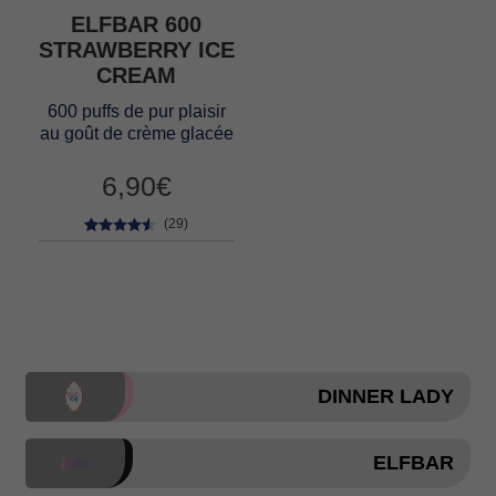
ELFBAR 600
STRAWBERRY ICE
CREAM
600 puffs de pur plaisir
au goût de crème glacée
6,90
€
(29)
29
Noté
4.38
sur 5 basé
sur
notations
client
DINNER LADY
ELFBAR