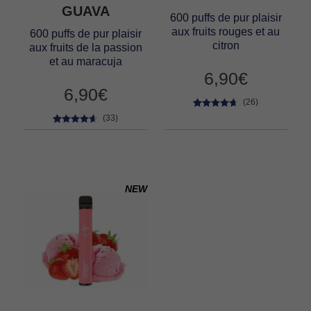
GUAVA
600 puffs de pur plaisir
aux fruits rouges et au
600 puffs de pur plaisir
citron
aux fruits de la passion
et au maracuja
6,90
€
6,90
€
(26)
26
Noté
4.50
(33)
sur 5 basé
33
Noté
4.42
sur
sur 5 basé
notations
sur
client
notations
client
NEW