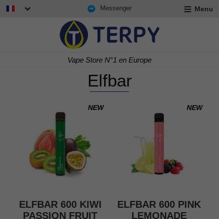
Messenger
Menu
r
u
t
re N°1 en Europe
Livraiso
Elfbar
NEW
NEW
r
u
r
t
ELFBAR 600 KIWI
ELFBAR 600 PINK
u
PASSION FRUIT
LEMONADE
t