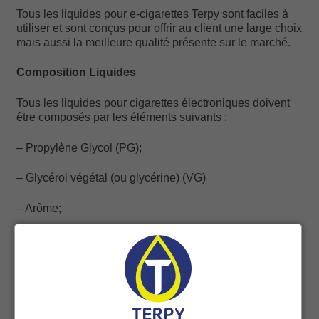
Tous les liquides pour e-cigarettes Terpy sont faciles à
utiliser et sont conçus pour offrir au client une large choix
mais aussi la meilleure qualité présente sur le marché.
Composition Liquides
Tous les liquides pour cigarettes électroniques doivent
être composés par les éléments suivants :
– Propylène Glycol (PG);
– Glycérol végétal (ou glycérine) (VG)
– Arôme;
– Nicotine (facultatif)
Comme l’on peut remarquer sur les produits, les
éléments mentionnés ci-dessus peuvent être présents