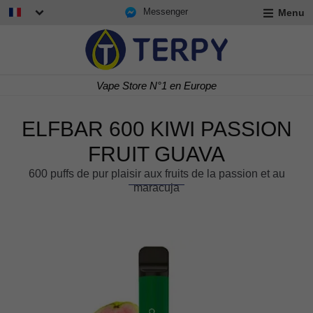
Messenger
Menu
r
u
r
t
Livraison rapide 24/48 h
u
r
t
ELFBAR 600 KIWI PASSION
u
t
FRUIT GUAVA
600 puffs de pur plaisir aux fruits de la passion et au
maracuja