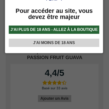
avec des différents pourcentages.
Pour accéder au site, vous
Pour cette raison, Terpy offre toujours au client la
devez être majeur
possibilité de choisir la quantité souhaitée de PG et de
VG, afin de personnaliser la densité de la vape selon
ses propres goûts.
J'AI PLUS DE 18 ANS - ALLEZ À LA BOUTIQUE
J'AI MOINS DE 18 ANS
33 avis pour
ELFBAR 600 KIWI
PASSION FRUIT GUAVA
4,4
Basé sur 33 avis
Ajouter un Avis