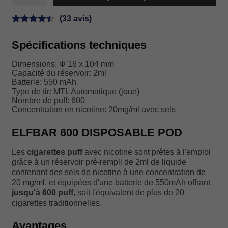
ELFBAR
600
(
33
avis)
KIWI
Noté
33
4.42
PASSION
Spécifications techniques
sur 5 basé
FRUIT
GUAVA
sur
Dimensions: Φ 16 x 104 mm
notations
Capacité du réservoir: 2ml
client
Batterie: 550 mAh
Type de tir: MTL Automatique (joue)
Nombre de puff: 600
Concentration en nicotine: 20mg/ml avec sels
ELFBAR 600 DISPOSABLE POD
Les
cigarettes puff
avec nicotine sont prêtes à l'emploi
grâce à un réservoir pré-rempli de 2ml de liquide
contenant des sels de nicotine à une concentration de
20 mg/ml, et équipées d'une batterie de 550mAh offrant
jusqu'à 600 puff
, soit l'équivalent de plus de 20
cigarettes traditionnelles.
Avantages