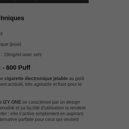
chniques
ml
ique (joue)
 : 18mg/ml avec sels
 - 600 Puff
ne
cigarette électronique jetable
au goût
ent acidulé, très agréable et frais pour le
ue IZY ONE
se caractérise par un design
odité et sa facilité d'utilisation la rendent
orter : elle s'active simplement en aspirant.
lternative parfaite pour ceux qui veulent