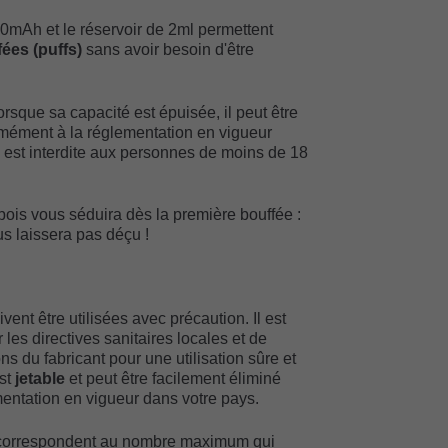
00mAh et le réservoir de 2ml permettent
ées (puffs)
sans avoir besoin d'être
lorsque sa capacité est épuisée, il peut être
rmément à la réglementation en vigueur
 est interdite aux personnes de moins de 18
bois vous séduira dès la première bouffée :
us laissera pas déçu !
vent être utilisées avec précaution. Il est
es directives sanitaires locales et de
s du fabricant pour une utilisation sûre et
est
jetable
et peut être facilement éliminé
entation en vigueur dans votre pays.
 correspondent au nombre maximum qui