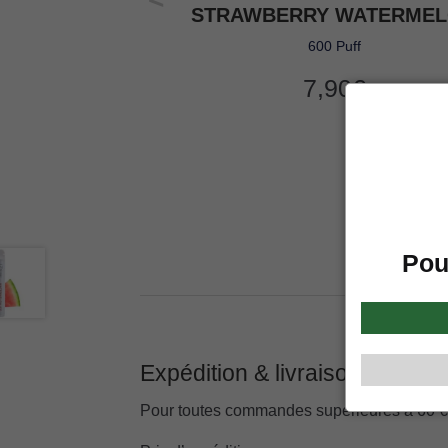
STRAWBERRY WATERME
600 Puff
7,90
€
Pou
Expédition & livraison
Pour toutes commandes supérieures à 60 € la