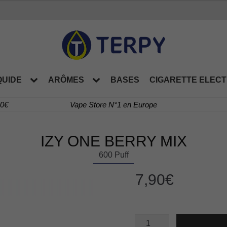
QUIDE
ARÔMES
BASES
CIGARETTE ELEC
60€
Vape Store N°1 en Europe
IZY ONE BERRY MIX
600 Puff
7,90
€
quantité
de