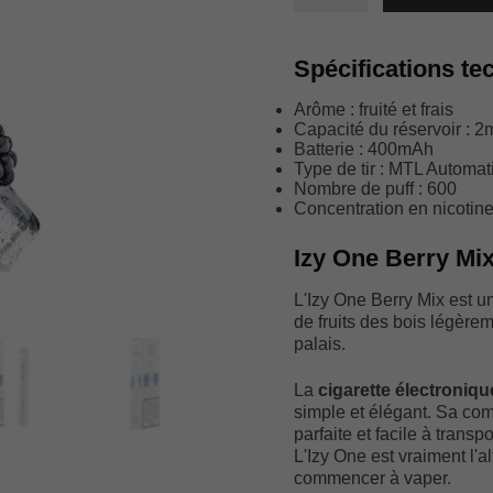
IZY
ONE
BERRY
Spécifications te
MIX
Arôme : fruité et frais
Capacité du réservoir : 2
Batterie : 400mAh
Type de tir : MTL Automat
Nombre de puff : 600
Concentration en nicotine
Izy One Berry Mix
L'Izy One Berry Mix est u
de fruits des bois légèrem
palais.
La
cigarette électroniq
simple et élégant. Sa comm
parfaite et facile à transp
L'Izy One est vraiment l'a
commencer à vaper.