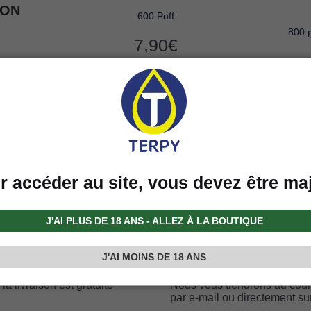
LON
600 Puff
800 p
7,90
€
r accéder au site, vous devez être ma
Expédition et livraison
J'AI PLUS DE 18 ANS - ALLEZ À LA BOUTIQUE
Vous serez toujours
J'AI MOINS DE 18 ANS
 livraison est gratuite
Nous vous tiendrons au cou
par e-mail ou directement su