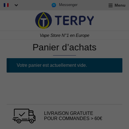
Messenger
Menu
r
u
r
t
Vape Store N°1 en Europe
u
r
Panier d’achats
t
u
t
Votre panier est actuellement vide.
LIVRAISON GRATUITE
POUR COMMANDES > 60€