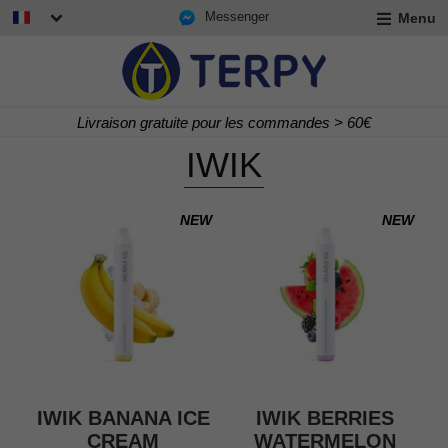
Messenger
Menu
r
u
t
Livraison gratuite pour les commandes > 60€
Vape Store N°1 en Europe
IWIK
Livraison rapide 24/48 h
NEW
NEW
r
u
r
t
IWIK BANANA ICE
IWIK BERRIES
u
CREAM
WATERMELON
t