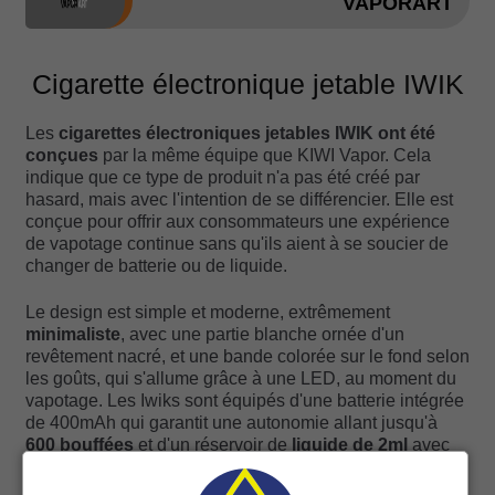
VAPORART
Cigarette électronique jetable IWIK
Les
cigarettes électroniques jetables IWIK ont été
conçues
par la même équipe que KIWI Vapor. Cela
indique que ce type de produit n'a pas été créé par
hasard, mais avec l'intention de se différencier. Elle est
conçue pour offrir aux consommateurs une expérience
de vapotage continue sans qu'ils aient à se soucier de
changer de batterie ou de liquide.
Le design est simple et moderne, extrêmement
minimaliste
, avec une partie blanche ornée d'un
revêtement nacré, et une bande colorée sur le fond selon
les goûts, qui s'allume grâce à une LED, au moment du
vapotage. Les Iwiks sont équipés d'une batterie intégrée
de 400mAh qui garantit une autonomie allant jusqu'à
600 bouffées
et d'un réservoir de
liquide de 2ml
avec
un taux de nicotine salée de votre choix entre 0mg/ml et
20mg/ml. Ils ne nécessitent aucun entretien et sont