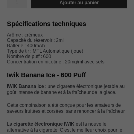
Ajouter au panier
de
IWIK
BANANA
ICE
Spécifications techniques
CREAM
Arôme : crémeux
Capacité du réservoir : 2ml
Batterie : 400mAh
Type de tir : MTL Automatique (joue)
Nombre de puff : 600
Concentration en nicotine : 20mg/ml avec sels
Iwik Banana Ice - 600 Puff
IWIK Banana Ice
: une cigarette électronique jetable au
goût intense de banane et à la fraîcheur de la glace.
Cette combinaison a été conçue pour les amateurs de
saveurs fruitées et corsées, sans renoncer à la fraîcheur.
La
cigarette électronique IWIK
est la nouvelle
alternative à la cigarette. C'est le meilleur choix pour le