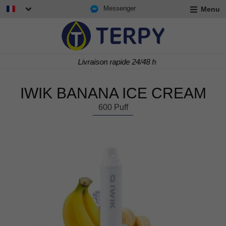
Messenger
Menu
r
u
r
t
Livraison rapide 24/48 h
u
r
t
IWIK BANANA ICE CREAM
u
t
600 Puff