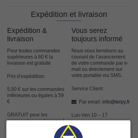
Expédition et livraison
Expédition &
Vous serez
livraison
toujours informé
Pour toutes commandes
Nous vous tiendrons au
supérieures à 60 € la
courant de l’avancement
livraison est gratuite
de votre commande par e-
mail ou directement sur
votre portable via SMS.
Prix d’expédition:
Service Client:
5,50 € sur les commandes
inférieures ou égales à 59
€
Par email:
info@terpy.fr
GRATUIT pour les
Lun-Ven 10 – 17
commandes supérieures à
59 €
Facebook Messenger