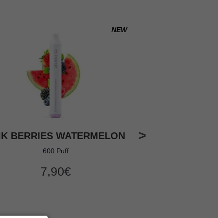
NEW
IK BERRIES WATERMELON
VAAL GLAZ 8
600 Puff
800 puff de plaisir
7,90
€
7,
26
Noté
4
sur 5 b
sur