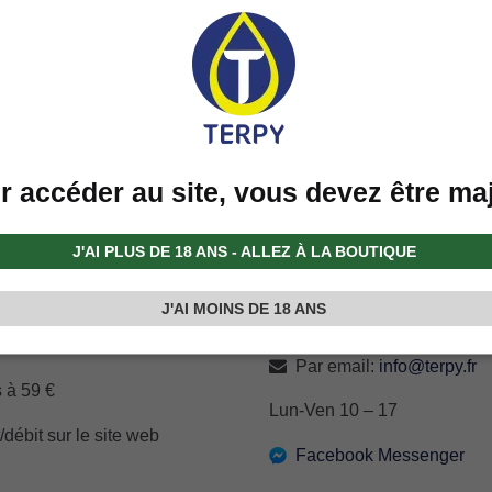
Expédition et livraison
r accéder au site, vous devez être ma
Vous serez toujours
J'AI PLUS DE 18 ANS - ALLEZ À LA BOUTIQUE
 livraison est gratuite
Nous vous tiendrons au cou
par e-mail ou directement su
J'AI MOINS DE 18 ANS
Service Client:
ales à 59 €
Par email:
info@terpy.fr
 à 59 €
Lun-Ven 10 – 17
débit sur le site web
Facebook Messenger