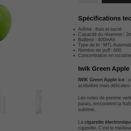
IWIK
GREEN
APPLE
Spécifications te
ICE
Arôme : frais et sucré
Capacité du réservoir : 2
Batterie : 400mAh
Type de tir : MTL Automat
Nombre de puff : 600
Concentration en nicotine
Iwik Green Apple 
IWIK Green Apple Ice
: u
acidulées mais délicates
Les notes de pomme verte
palais, rencontrent la fra
sublime.
La
cigarette électroniq
cigarette. C'est le meille