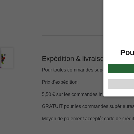
Pou
Expédition & livraison
Pour toutes commandes supérieures à 60 € la
Prix d’expédition:
5,50 € sur les commandes inférieures ou ég
GRATUIT pour les commandes supérieures
Moyen de paiement accepté: carte de crédit/