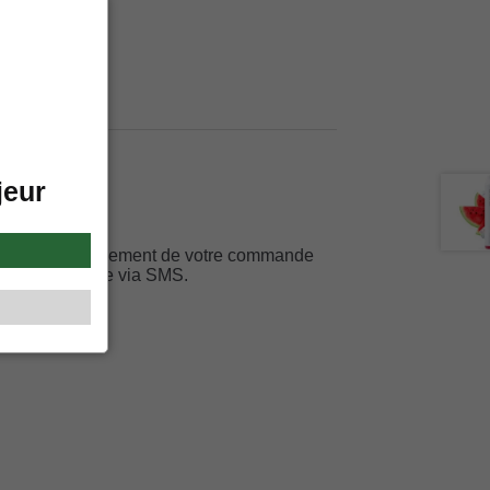
notatio
clien
jeur
 informé
rant de l’avancement de votre commande
r votre portable via SMS.