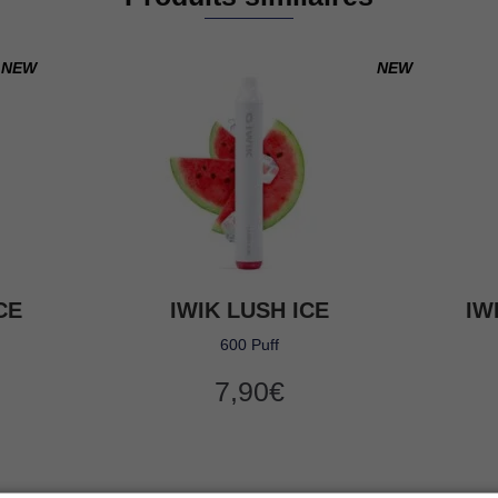
NEW
NEW
CE
IWIK LUSH ICE
IW
600 Puff
7,90
€