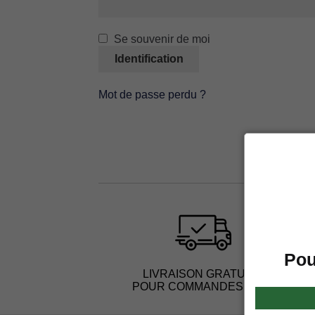
Se souvenir de moi
Identification
Mot de passe perdu ?
Pou
LIVRAISON GRATUITE
POUR COMMANDES > 60€