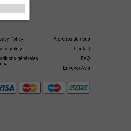
vacy Policy
À propos de nous
okie policy
Contact
nditions générales
FAQ
achat
Envoyer Avis