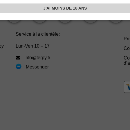
J'AI MOINS DE 18 ANS
Service à la clientèle:
Pri
py
Lun-Ven 10 – 17
Co
info@terpy.fr
Co
d’
Messenger