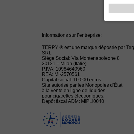
Informations sur l’entreprise:
TERPY ® est une marque déposée par Ter
SRL
Siège Social: Via Montenapoleone 8
20121 – Milan (Italie)
P.IVA: 10984640960
REA: MI-2570561
Capital social: 10.000 euros
Site autorisé par les Monopoles d’État
à la vente en ligne de liquides
pour cigarettes électroniques.
Dépôt fiscal ADM: MIPLI0040