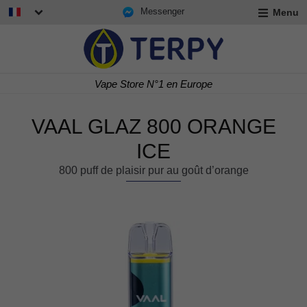
Messenger
Menu
r
u
r
t
Vape Store N°1 en Europe
u
r
t
VAAL GLAZ 800 ORANGE
u
t
ICE
800 puff de plaisir pur au goût d’orange