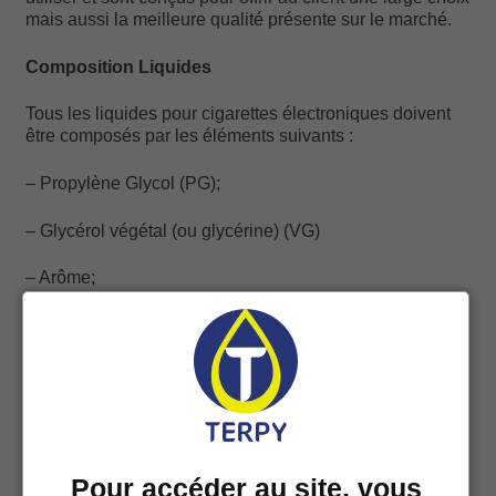
mais aussi la meilleure qualité présente sur le marché.
Composition Liquides
Tous les liquides pour cigarettes électroniques doivent
être composés par les éléments suivants :
– Propylène Glycol (PG);
– Glycérol végétal (ou glycérine) (VG)
– Arôme;
– Nicotine (facultatif)
Comme l’on peut remarquer sur les produits, les
éléments mentionnés ci-dessus peuvent être présents
avec des différents pourcentages.
Pour accéder au site, vous