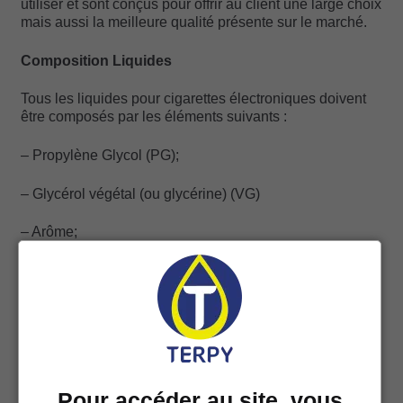
utiliser et sont conçus pour offrir au client une large choix
mais aussi la meilleure qualité présente sur le marché.
Composition Liquides
Tous les liquides pour cigarettes électroniques doivent
être composés par les éléments suivants :
– Propylène Glycol (PG);
– Glycérol végétal (ou glycérine) (VG)
– Arôme;
– Nicotine (facultatif)
Comme l’on peut remarquer sur les produits, les
éléments mentionnés ci-dessus peuvent être présents
avec des différents pourcentages.
Pour accéder au site, vous