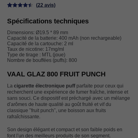
GLAZ
(
22
avis)
800
Noté
22
4.50
FRUIT
Spécifications techniques
sur 5 basé
PUNCH
sur
Dimensions: Ø19.5 * 89 mm
notations
Capacité de la batterie: 400 mAh (non rechargeable)
client
Capacité de la cartouche: 2 ml
Taux de nicotine: 17mg/ml
Type de tirage : MTL (joue)
Nombre de bouffées (puffs): 800
VAAL GLAZ 800 FRUIT PUNCH
La
cigarette électronique puff
parfaite pour ceux qui
recherchent une expérience de fumer fraîche, intense et
sans souci. Ce dispositif est préchargé avec un mélange
d'arômes de haute qualité au goût fruité et vif du
classique "fruit punch", une boisson aux fruits
rafraîchissante.
Son design élégant et compact et son faible poids en
font l'un des meilleurs produits de son segment.