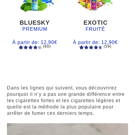
BLUESKY
EXOTIC
PREMIUM
FRUITÉ
À partir de:
12,90
€
À partir de:
12,90
€
(60)
(59)
60
Noté
Noté
59
4.66
4.50
sur
sur 5
5 basé
basé sur
sur
notations
notations
client
client
Dans les lignes qui suivent, vous découvrirez
pourquoi il n’y a pas une grande différence entre
les cigarettes fortes et les cigarettes légères et
quelle est la méthode la plus populaire pour
arrêter de fumer ces derniers temps.