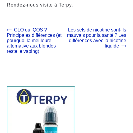
Rendez-nous visite à Terpy.
Navigation
Article
Article
GLO ou IQOS ?
Les sels de nicotine sont-ils
précédent :
suivant :
Principales différences (et
mauvais pour la santé ? Les
de
pourquoi la meilleure
différences avec la nicotine
l’article
alternative aux blondes
liquide
reste le vaping)