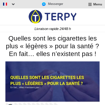
Messenger
Menu
r
u
r
t
Livraison rapide 24/48 h
u
r
Quelles sont les cigarettes les
t
plus « légères » pour la santé ?
u
t
En fait… elles n’existent pas !