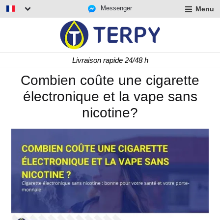
Messenger
Menu
r
u
r
t
Livraison rapide 24/48 h
u
r
Combien coûte une cigarette
t
électronique et la vape sans
u
t
nicotine?