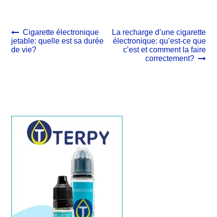
Navigation
Article
Article
Cigarette électronique
La recharge d’une cigarette
précédent :
suivant :
jetable: quelle est sa durée
électronique: qu’est-ce que
de
de vie?
c’est et comment la faire
l’article
correctement?