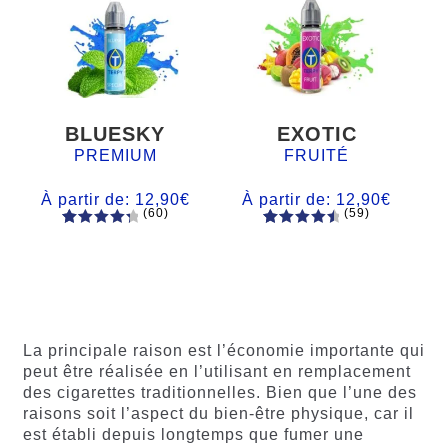
BLUESKY
EXOTIC
PREMIUM
FRUITÉ
À partir de:
12,90
€
À partir de:
12,90
€
(60)
(59)
60
Noté
Noté
59
4.66
4.50
sur
sur 5
5 basé
basé sur
sur
notations
notations
client
client
La principale raison est l’économie importante qui
peut être réalisée en l’utilisant en remplacement
des cigarettes traditionnelles. Bien que l’une des
raisons soit l’aspect du bien-être physique, car il
est établi depuis longtemps que fumer une