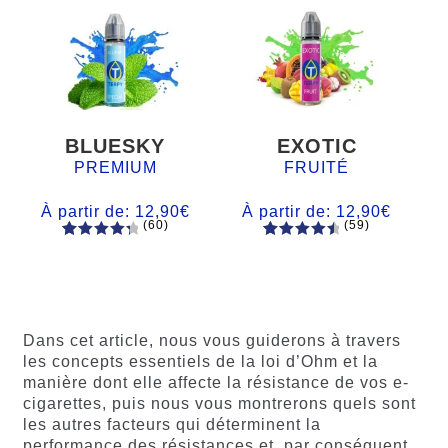
BLUESKY
EXOTIC
PREMIUM
FRUITÉ
À partir de:
12,90
€
À partir de:
12,90
€
(60)
(59)
60
Noté
Noté
59
4.66
4.50
sur
sur 5
5 basé
basé sur
sur
notations
notations
client
Dans cet article, nous vous guiderons à travers
client
les concepts essentiels de la loi d’Ohm et la
manière dont elle affecte la résistance de vos e-
cigarettes, puis nous vous montrerons quels sont
les autres facteurs qui déterminent la
performance des résistances et, par conséquent,