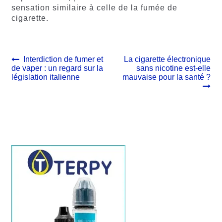
sensation similaire à celle de la fumée de
cigarette.
Navigation
Article
Article
Interdiction de fumer et
La cigarette électronique
précédent :
suivant :
de vaper : un regard sur la
sans nicotine est-elle
de
législation italienne
mauvaise pour la santé ?
l’article