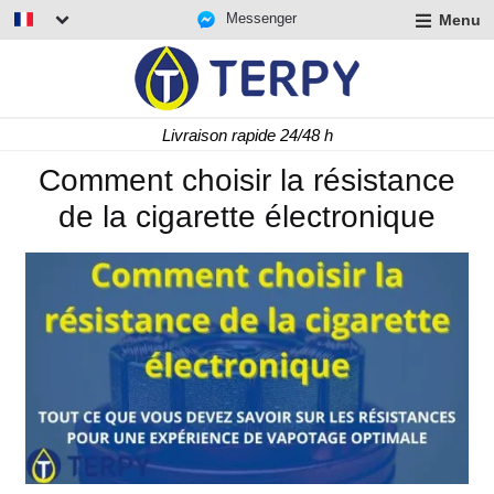
Messenger
Menu
r
u
r
t
Livraison rapide 24/48 h
u
r
Comment choisir la résistance
t
de la cigarette électronique
u
t