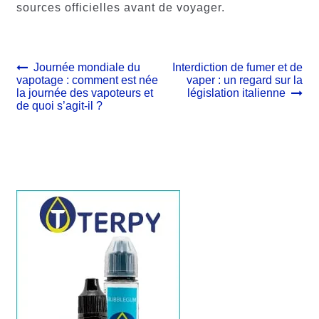
sources officielles avant de voyager.
Navigation
Article
Article
Journée mondiale du
Interdiction de fumer et de
précédent :
suivant :
vapotage : comment est née
vaper : un regard sur la
de
la journée des vapoteurs et
législation italienne
l’article
de quoi s’agit-il ?