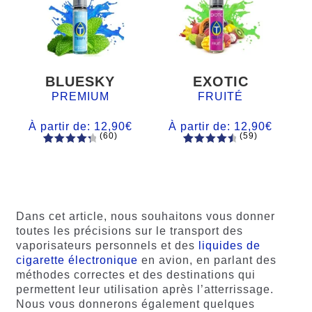
BLUESKY
EXOTIC
PREMIUM
FRUITÉ
À partir de:
12,90
€
À partir de:
12,90
€
(60)
(59)
60
Noté
Noté
59
4.66
4.50
sur
sur 5
5 basé
basé sur
sur
notations
notations
client
Dans cet article, nous souhaitons vous donner
client
toutes les précisions sur le transport des
vaporisateurs personnels et des
liquides de
cigarette électronique
en avion, en parlant des
méthodes correctes et des destinations qui
permettent leur utilisation après l’atterrissage.
Nous vous donnerons également quelques