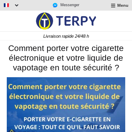
Messenger
Menu
r
u
r
t
Livraison rapide 24/48 h
u
r
Comment porter votre cigarette
t
électronique et votre liquide de
u
t
vapotage en toute sécurité ?