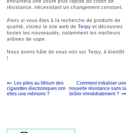
entraînera une usure plus rapide du coton de
résistance, nécessitant un changement constant.
Alors si vous êtes à la recherche de produits de
qualité, visitez le site web de
Terpy
et découvrez
toutes les nouveautés, notamment les meilleurs
arômes de vape.
Nous avons hâte de vous voir sur Terpy, à bientôt
!
Navigation
Article
Article
Les piles au lithium des
Comment initialiser une
précédent :
suivant :
cigarettes électroniques ont-
nouvelle résistance sans la
de
elles une mémoire ?
brûler immédiatement ?
l’article