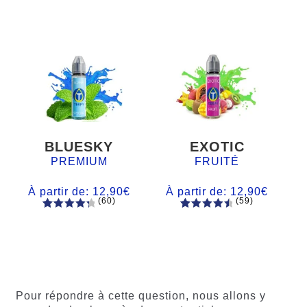
BLUESKY
EXOTIC
PREMIUM
FRUITÉ
À partir de:
12,90
€
À partir de:
12,90
€
(60)
(59)
60
Noté
Noté
59
4.66
4.50
sur
sur 5
5 basé
basé sur
sur
notations
notations
client
client
Pour répondre à cette question, nous allons y