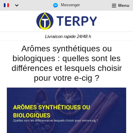
Messenger
Menu
r
u
r
t
Livraison rapide 24/48 h
u
r
Arômes synthétiques ou
t
biologiques : quelles sont les
u
t
différences et lesquels choisir
pour votre e-cig ?