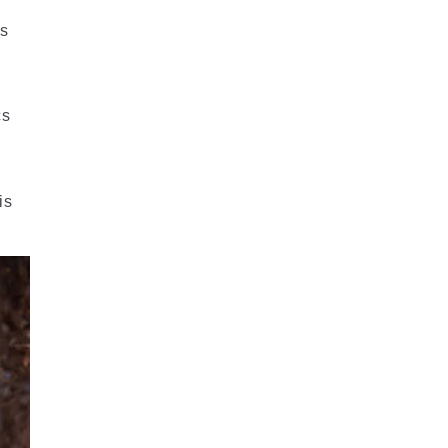
ls
cs
is