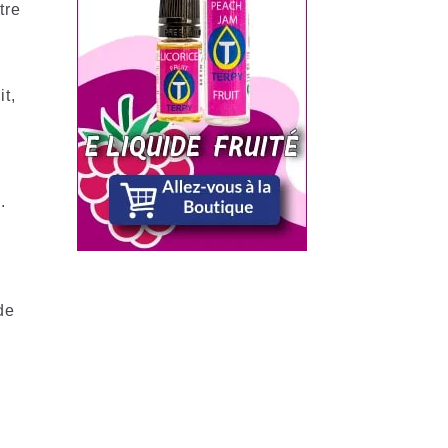
tre
t,
.
de