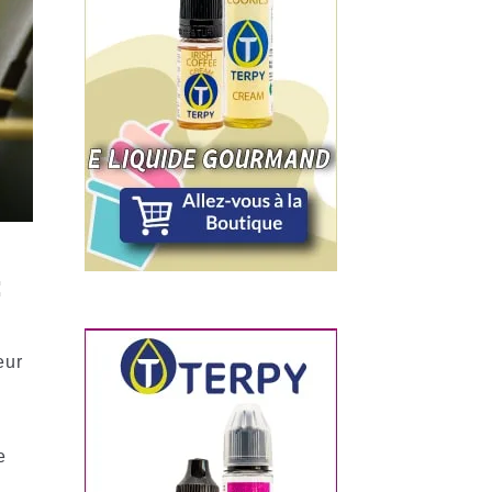
:
eur
i
e