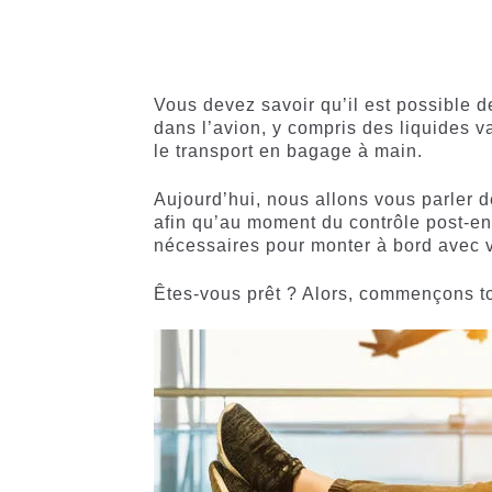
60
Noté
Noté
59
4.66
4.50
sur
sur 5
5 basé
basé sur
sur
notations
notations
client
Vous devez savoir qu’il est possible d
client
dans l’avion, y compris des liquides va
le transport en bagage à main.
Aujourd’hui, nous allons vous parler de
afin qu’au moment du contrôle post-enr
nécessaires pour monter à bord avec vo
Êtes-vous prêt ? Alors, commençons to