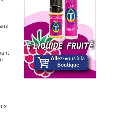
dans
.
sant
ur
eux