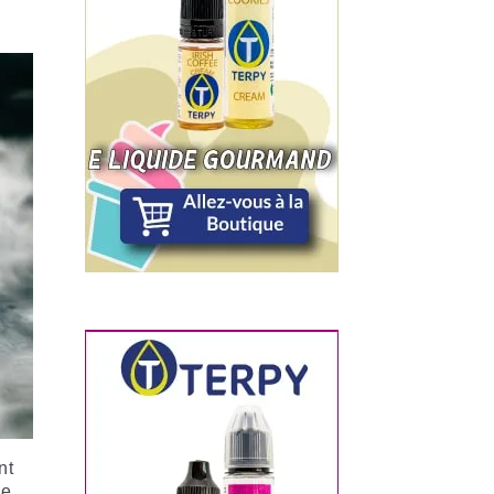
nt
me