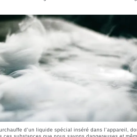
rchauffe d’un liquide spécial inséré dans l’appareil, do
tes ces substances que nous savons dangereuses et mê