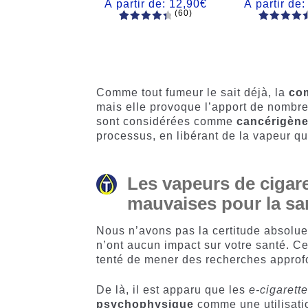
À partir de:
12,90
€
À partir de
(60)
60
Noté
Noté
59
4.66
4.50
sur
sur 5
5 basé
basé sur
sur
notations
notations
client
Comme tout fumeur le sait déjà, la
co
client
mais elle provoque l’apport de nombr
sont considérées comme
cancérigèn
processus, en libérant de la vapeur qu
Les vapeurs de cigare
mauvaises pour la sa
Nous n’avons pas la certitude absolu
n’ont aucun impact sur votre santé. Ce
tenté de mener des recherches appro
De là, il est apparu que les
e-cigarett
psychophysique
comme une utilisati