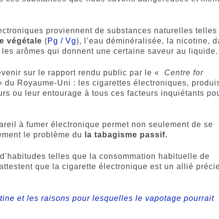
lectroniques proviennent de substances naturelles telles
ne végétale
(
Pg / Vg
), l’eau déminéralisée, la nicotine, 
 les arômes qui donnent une certaine saveur au liquide
evenir sur le rapport rendu public par le «
Centre for
»
du Royaume-Uni : les cigarettes électroniques, produi
rs ou leur entourage à tous ces facteurs inquiétants po
ppareil à fumer électronique permet non seulement de se
lement le problème du
la tabagisme passif.
hir d’habitudes telles que la consommation habituelle de
testent que la cigarette électronique est un allié préci
tine et les raisons pour lesquelles le vapotage pourrait