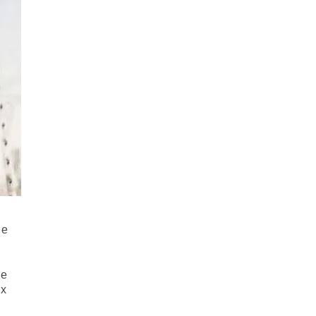
ue
re
x