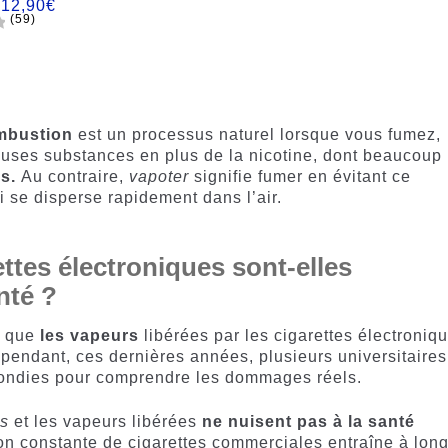
:
12,90
€
(59)
mbustion
est un processus naturel lorsque vous fumez,
euses substances en plus de la nicotine, dont beaucoup
es.
Au contraire,
vapoter
signifie fumer en évitant ce
i se disperse rapidement dans l’air.
ttes électroniques sont-elles
nté ?
e que
les vapeurs
libérées par les cigarettes électroniq
pendant, ces dernières années, plusieurs universitaires
fondies pour comprendre les dommages réels.
es
et les vapeurs libérées
ne nuisent pas à la santé
on constante de cigarettes commerciales entraîne à lon