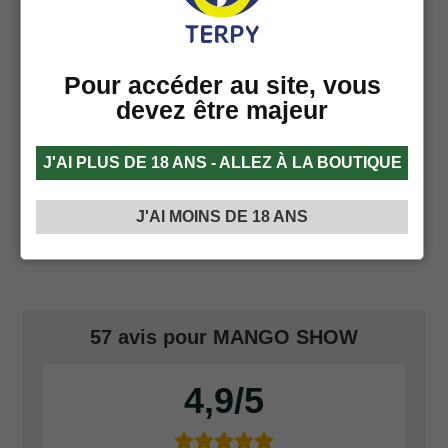
– Nicotine (facultatif)
Pour accéder au site, vous
Comme l’on peut remarquer sur les produits, les
devez être majeur
éléments mentionnés ci-dessus peuvent être présents
avec des différents pourcentages.
J'AI PLUS DE 18 ANS - ALLEZ À LA BOUTIQUE
Pour cette raison, Terpy offre toujours au client la
possibilité de choisir la quantité souhaitée de PG et de
J'AI MOINS DE 18 ANS
VG, afin de personnaliser la densité de la vape selon
ses propres goûts.
57 avis pour
MANGO SHOW
4,9