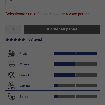
Sélectionnez un forfait pour l'ajouter à votre panier
quantité
Ajouter au panier
de
MANGO
SHOW
(
57
avis)
Noté
57
4.88
sur 5 basé
Fruit
10
sur
notations
Citrus
5
client
Sweet
5
Vanilla
1
Spice
1