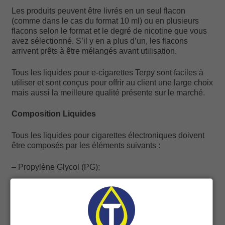
Les produits peuvent être livrés en un seul flacon
(comme dans le cas du format 10 ml) ou en plusieurs
flacons selon le format et le degré de nicotine que vous
avez sélectionné. S’il y en a plus d’un, les flacons
arrivent prêts à être mélangés avant utilisation.
Tous les liquides pour e-cigarettes Terpy sont faciles à
utiliser et sont conçus pour offrir au client une large choix
mais aussi la meilleure qualité présente sur le marché.
Composition Liquides
Tous les liquides pour cigarettes électroniques doivent
être composés par les éléments suivants :
– Propylène Glycol (PG);
– Glycérol végétal (ou glycérine) (VG)
– Arôme;