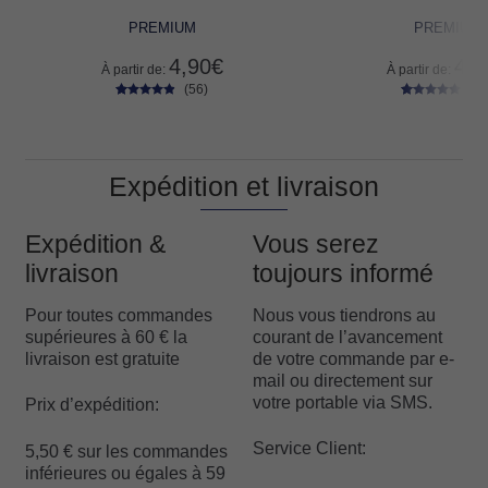
PREMIUM
PREMIUM
4,90
€
4,9
À partir de:
À partir de:
(56)
(60
56
Noté
4.70
60
Noté
4.80
sur 5 basé
sur 5 basé
sur
sur
notations
notations
client
client
Expédition et livraison
Expédition &
Vous serez
livraison
toujours informé
Pour toutes commandes
Nous vous tiendrons au
supérieures à 60 € la
courant de l’avancement
livraison est gratuite
de votre commande par e-
mail ou directement sur
votre portable via SMS.
Prix d’expédition:
Service Client:
5,50 € sur les commandes
inférieures ou égales à 59