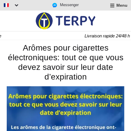
Messenger
Menu
r
u
r
t
Livraison rapide 24/48 h
u
r
Arômes pour cigarettes
t
électroniques: tout ce que vous
u
t
devez savoir sur leur date
d’expiration