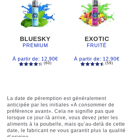
BLUESKY
EXOTIC
PREMIUM
FRUITÉ
À partir de:
12,90
€
À partir de:
12,90
€
(60)
(59)
60
Noté
Noté
59
4.66
4.50
sur
sur 5
5 basé
basé sur
sur
notations
notations
client
La date de péremption est généralement
client
anticipée par les initiales «A consommer de
préférence avant». Cela ne signifie pas que
lorsque ce jour-là arrive, vous devez jeter les
aliments à la poubelle, mais qu’au-delà de cette
date, le fabricant ne vous garantit plus la qualité
d’origine.