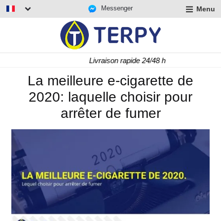
Messenger
Menu
r
u
r
t
Livraison rapide 24/48 h
u
r
La meilleure e-cigarette de
t
2020: laquelle choisir pour
u
t
arrêter de fumer