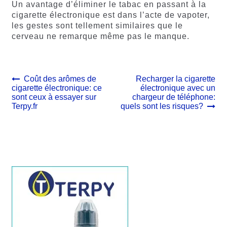
Un avantage d’éliminer le tabac en passant à la
cigarette électronique est dans l’acte de vapoter,
les gestes sont tellement similaires que le
cerveau ne remarque même pas le manque.
Navigation
Article
Article
Coût des arômes de
Recharger la cigarette
précédent :
suivant :
cigarette électronique: ce
électronique avec un
de
sont ceux à essayer sur
chargeur de téléphone:
l’article
Terpy.fr
quels sont les risques?