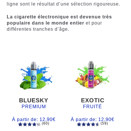
ligne sont le résultat d’une sélection rigoureuse.
La cigarette électronique est devenue très
populaire dans le monde entier
et pour
différentes tranches d’âge.
BLUESKY
EXOTIC
PREMIUM
FRUITÉ
À partir de:
12,90
€
À partir de:
12,90
€
(60)
(59)
60
Noté
Noté
59
4.66