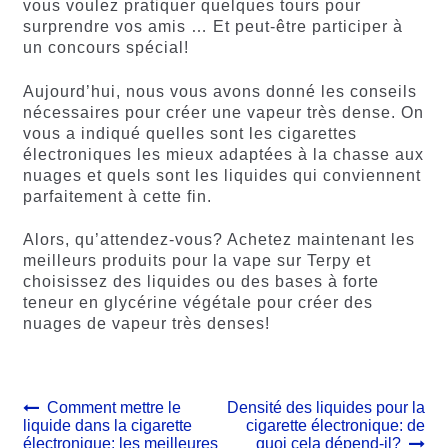
vous voulez pratiquer quelques tours pour
surprendre vos amis … Et peut-être participer à
un concours spécial!
Aujourd’hui, nous vous avons donné les conseils
nécessaires pour créer une vapeur très dense. On
vous a indiqué quelles sont les cigarettes
électroniques les mieux adaptées à la chasse aux
nuages et quels sont les liquides qui conviennent
parfaitement à cette fin.
Alors, qu’attendez-vous? Achetez maintenant les
meilleurs produits pour la vape sur Terpy et
choisissez des liquides ou des bases à forte
teneur en glycérine végétale pour créer des
nuages de vapeur très denses!
Navigation
Article
Article
Comment mettre le
Densité des liquides pour la
précédent :
suivant :
liquide dans la cigarette
cigarette électronique: de
de
électronique: les meilleures
quoi cela dépend-il?