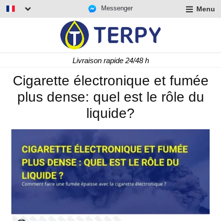
Messenger
Menu
r
u
r
t
Livraison rapide 24/48 h
u
r
Cigarette électronique et fumée
t
plus dense: quel est le rôle du
u
t
liquide?