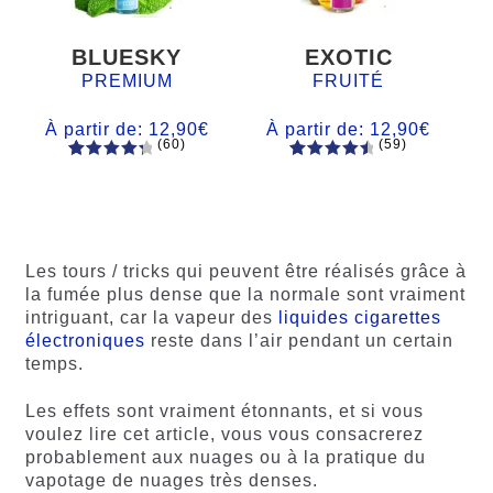
BLUESKY
EXOTIC
PREMIUM
FRUITÉ
À partir de:
12,90
€
À partir de:
12,90
€
(60)
(59)
60
Noté
Noté
59
4.66
4.50
sur
sur 5
5 basé
basé sur
sur
notations
notations
client
Les tours / tricks qui peuvent être réalisés grâce à
client
la fumée plus dense que la normale sont vraiment
intriguant, car la vapeur des
liquides cigarettes
électroniques
reste dans l’air pendant un certain
temps.
Les effets sont vraiment étonnants, et si vous
voulez lire cet article, vous vous consacrerez
probablement aux nuages ou à la pratique du
vapotage de nuages très denses.