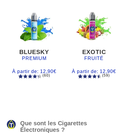
BLUESKY
EXOTIC
PREMIUM
FRUITÉ
À partir de:
12,90
€
À partir de:
12,90
€
(60)
(59)
60
Noté
Noté
59
4.66
4.50
sur
sur 5
5 basé
basé sur
sur
notations
notations
client
client
Que sont les Cigarettes
Électroniques ?