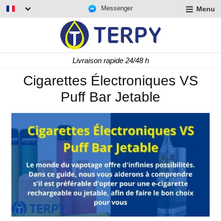
Messenger
Menu
r
u
r
t
Livraison rapide 24/48 h
u
r
Cigarettes Électroniques VS
t
Puff Bar Jetable
u
t