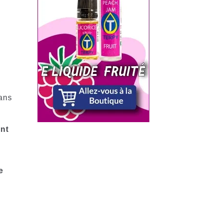
ans
ent
e