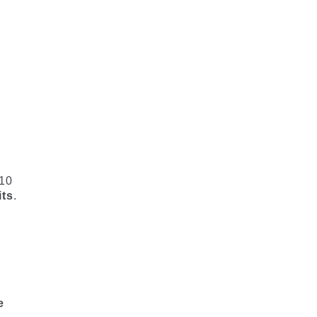
 10
its
.
e