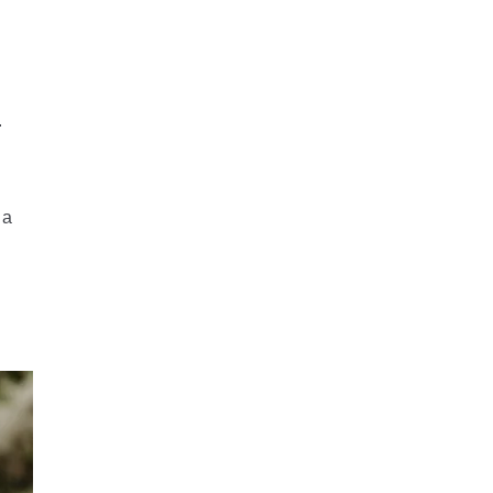
c.
la
e