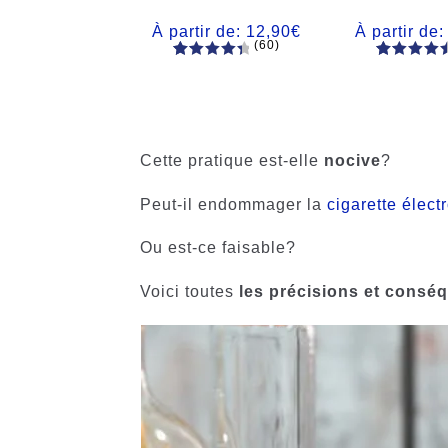
À partir de:
12,90
€
À partir de
(60)
60
Noté
Noté
59
4.66
4.50
sur
sur 5
5 basé
basé sur
sur
notations
notations
client
Cette pratique est-elle
nocive
?
client
Peut-il endommager la
cigarette élect
Ou est-ce faisable?
Voici toutes
les précisions et consé