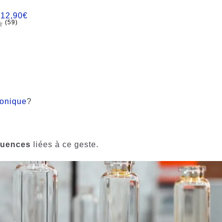
:
12,90
€
(59)
ronique
?
quences
liées à ce geste.