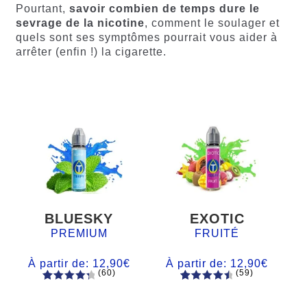
Pourtant,
savoir combien de temps dure le
sevrage de la nicotine
, comment le soulager et
quels sont ses symptômes pourrait vous aider à
arrêter (enfin !) la cigarette.
BLUESKY
EXOTIC
PREMIUM
FRUITÉ
À partir de:
12,90
€
À partir de:
12,90
€
(60)
(59)
60
Noté
Noté
59
4.66
4.50
sur
sur 5