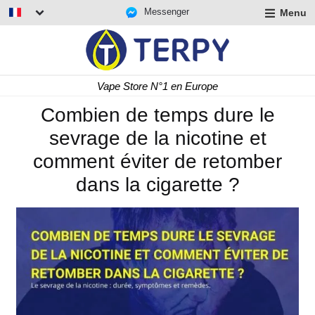
Messenger
Menu
r
u
r
t
Livraison rapide 24/48 h
u
r
Combien de temps dure le
t
sevrage de la nicotine et
u
t
comment éviter de retomber
dans la cigarette ?