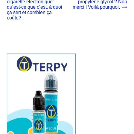
précédent :
suivant :
cigarette électronique:
propylène glycol ? Non
de
qu’est-ce que c’est, à quoi
merci ! Voilà pourquoi.
l’article
ça sert et combien ça
coûte?