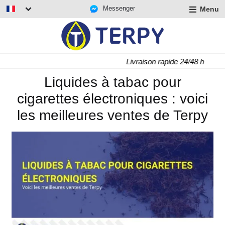
Messenger
Menu
r
u
r
t
Livraison rapide 24/48 h
u
r
Liquides à tabac pour
t
cigarettes électroniques : voici
u
t
les meilleures ventes de Terpy