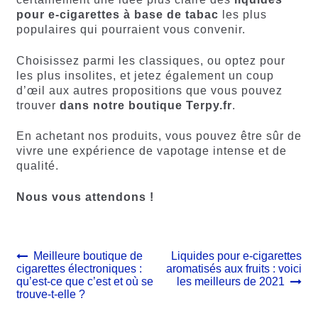
pour e-cigarettes à base de tabac
les plus
populaires qui pourraient vous convenir.
Choisissez parmi les classiques, ou optez pour
les plus insolites, et jetez également un coup
d’œil aux autres propositions que vous pouvez
trouver
dans notre boutique Terpy.fr
.
En achetant nos produits, vous pouvez être sûr de
vivre une expérience de vapotage intense et de
qualité.
Nous vous attendons !
Navigation
Article
Article
Meilleure boutique de
Liquides pour e-cigarettes
précédent :
suivant :
cigarettes électroniques :
aromatisés aux fruits : voici
de
qu’est-ce que c’est et où se
les meilleurs de 2021
l’article
trouve-t-elle ?