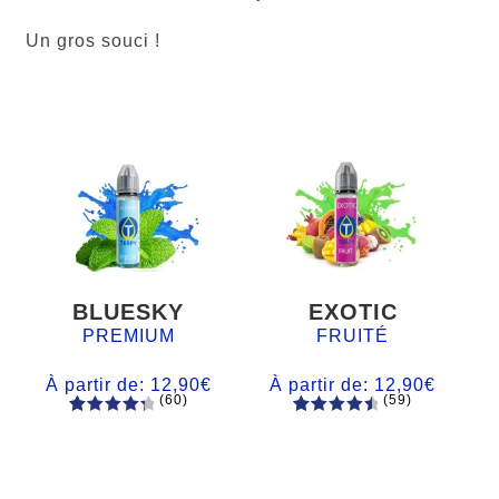
Un gros souci !
BLUESKY
EXOTIC
PREMIUM
FRUITÉ
À partir de:
12,90
€
À partir de:
12,90
€
(60)
(59)
60
Noté
Noté
59
4.66
4.50
sur
sur 5
5 basé
basé sur