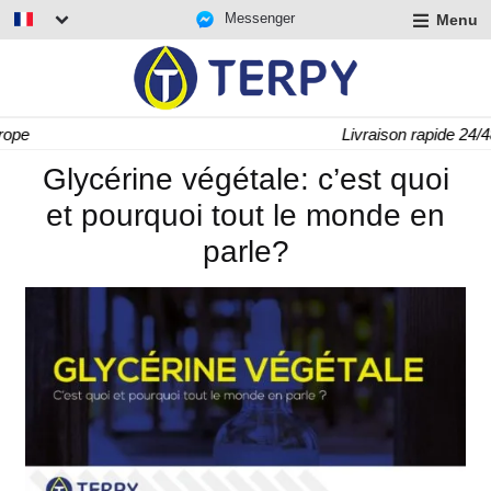
Messenger
Menu
r
u
r
t
Livraison rapide 24/48 h
u
r
Glycérine végétale: c’est quoi
t
et pourquoi tout le monde en
u
t
parle?