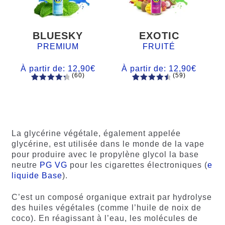
BLUESKY
EXOTIC
PREMIUM
FRUITÉ
À partir de:
12,90
€
À partir de:
12,90
€
(60)
(59)
60
Noté
Noté
59
4.66
4.50
sur
sur 5
5 basé
basé sur
sur
notations
notations
client
La glycérine végétale, également appelée
client
glycérine, est utilisée dans le monde de la vape
pour produire avec le propylène glycol la base
neutre
PG VG
pour les cigarettes électroniques (
e
liquide Base
).
C’est un composé organique extrait par hydrolyse
des huiles végétales (comme l’huile de noix de
coco). En réagissant à l’eau, les molécules de