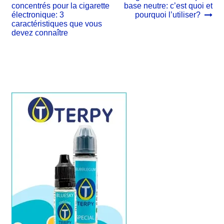
précédent :
suivant :
concentrés pour la cigarette
base neutre: c’est quoi et
de
électronique: 3
pourquoi l’utiliser?
l’article
caractéristiques que vous
devez connaître