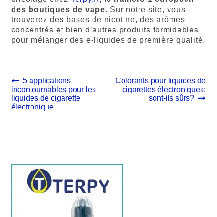
des boutiques de vape
. Sur notre site, vous
trouverez des bases de nicotine, des arômes
concentrés et bien d’autres produits formidables
pour mélanger des e-liquides de première qualité.
Navigation
Article
Article
5 applications
Colorants pour liquides de
précédent :
suivant :
incontournables pour les
cigarettes électroniques:
de
liquides de cigarette
sont-ils sûrs?
l’article
électronique