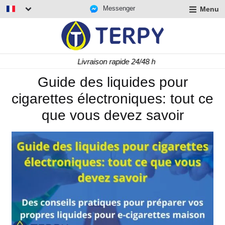
Messenger
Menu
r
u
r
t
Livraison rapide 24/48 h
u
r
Guide des liquides pour
t
cigarettes électroniques: tout ce
u
t
que vous devez savoir