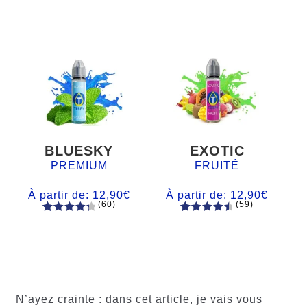
BLUESKY
EXOTIC
PREMIUM
FRUITÉ
À partir de:
12,90
€
À partir de:
12,90
€
(60)
(59)
60
Noté
Noté
59
4.66
4.50
sur
sur 5
5 basé
basé sur
sur
notations
notations
client
client
N’ayez crainte : dans cet article, je vais vous