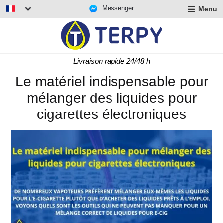
Messenger
Menu
r
u
r
t
Livraison rapide 24/48 h
u
r
Le matériel indispensable pour
t
mélanger des liquides pour
u
t
cigarettes électroniques