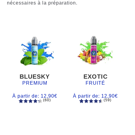
nécessaires à la préparation.
BLUESKY
EXOTIC
PREMIUM
FRUITÉ
À partir de:
12,90
€
À partir de:
12,90
€
(60)
(59)
60
Noté
Noté
59
4.66
4.50
sur
sur 5
5 basé
basé sur
sur
notations
notations
client