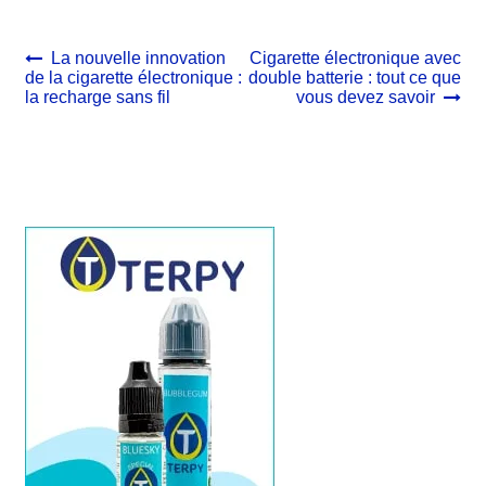
Navigation
Article
Article
La nouvelle innovation
Cigarette électronique avec
précédent :
suivant :
de la cigarette électronique :
double batterie : tout ce que
de
la recharge sans fil
vous devez savoir
l’article