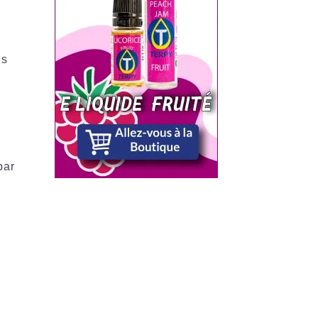
is
par