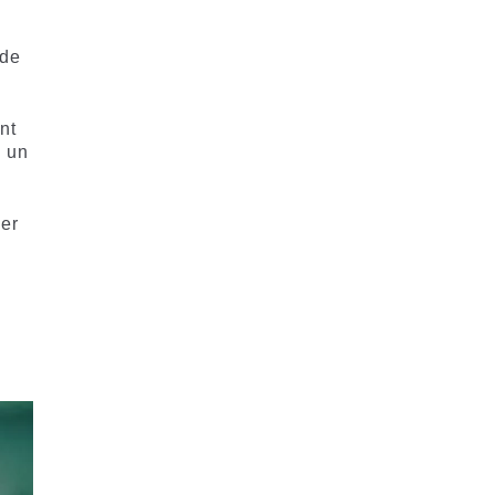
 de
nt
a un
yer