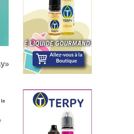
ay»
r
le
e