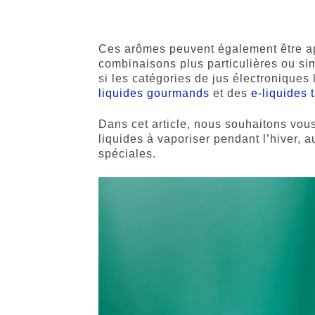
4.50
sur
sur 5
5 basé
basé sur
sur
notations
notations
client
Ces arômes peuvent également être ap
client
combinaisons plus particulières ou si
si les catégories de jus électroniques
liquides gourmands
et des
e-liquides 
Dans cet article, nous souhaitons vou
liquides à vaporiser pendant l’hiver, a
spéciales.