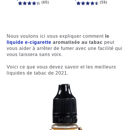
(60)
(59)
60
Noté
Noté
59
4.66
4.50
sur
sur 5
5 basé
basé sur
sur
notations
notations
client
Nous voulons ici vous expliquer comment
le
client
liquide e-cigarette
aromatisée au tabac
peut
vous aider à arrêter de fumer avec une facilité qui
vous laissera sans voix.
Voici ce que vous devez savoir et les meilleurs
liquides de tabac de 2021.