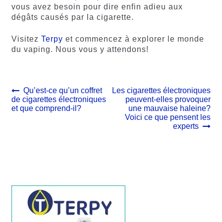
vous avez besoin pour dire enfin adieu aux
dégâts causés par la cigarette.
Visitez
Terpy
et commencez à explorer le monde
du vaping. Nous vous y attendons!
Navigation
Article
Article
Qu’est-ce qu’un coffret
Les cigarettes électroniques
précédent :
suivant :
de cigarettes électroniques
peuvent-elles provoquer
de
et que comprend-il?
une mauvaise haleine?
l’article
Voici ce que pensent les
experts