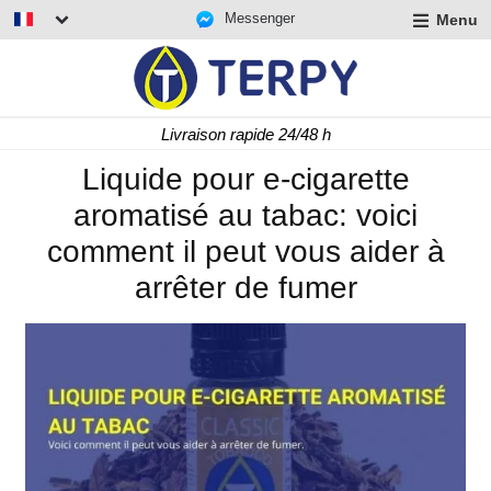
Messenger
Menu
r
u
r
t
Livraison rapide 24/48 h
u
r
Liquide pour e-cigarette
t
aromatisé au tabac: voici
u
t
comment il peut vous aider à
arrêter de fumer