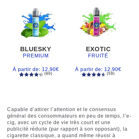
BLUESKY
EXOTIC
PREMIUM
FRUITÉ
À partir de:
12,90
€
À partir de:
12,90
€
(60)
(59)
60
Noté
Noté
59
4.66
4.50
sur
sur 5
5 basé
basé sur
sur
notations
notations
client
Capable d’attirer l’attention et le consensus
client
général des consommateurs en peu de temps, l’e-
cig, avec un cycle de vie très court et une
publicité réduite (par rapport à son opposant), la
cigarette classique, a quand même réussi à