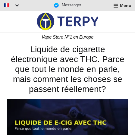
Messenger
Menu
r
u
r
t
Livraison rapide 24/48 h
u
r
Liquide de cigarette
t
électronique avec THC. Parce
u
t
que tout le monde en parle,
mais comment les choses se
passent réellement?