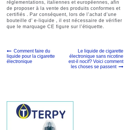
réglementations, italiennes et européennes, afin
de proposer à la vente des produits conformes et
certifiés . Par conséquent, lors de l’achat d’une
bouteille d’ e-liquide , il est nécessaire de vérifier
que le marquage CE figure sur l’étiquette.
Navigation
Article
Article
Comment faire du
Le liquide de cigarette
précédent :
suivant :
liquide pour la cigarette
électronique sans nicotine
de
électronique
est-il nocif? Voici comment
l’article
les choses se passent