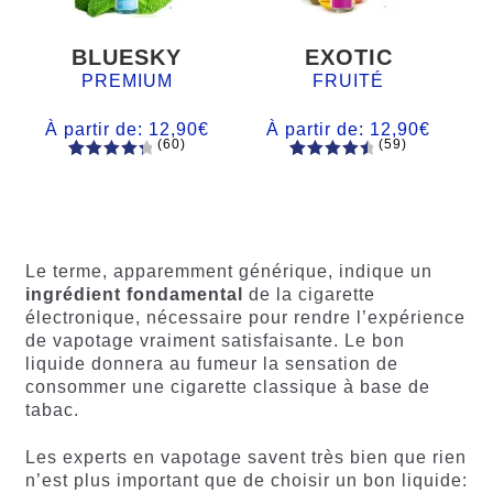
BLUESKY
EXOTIC
PREMIUM
FRUITÉ
À partir de:
12,90
€
À partir de:
12,90
€
(60)
(59)
60
Noté
Noté
59
4.66
4.50
sur
sur 5
5 basé
basé sur
sur
notations
notations
client
Le terme, apparemment générique, indique un
client
ingrédient fondamental
de la cigarette
électronique, nécessaire pour rendre l’expérience
de vapotage vraiment satisfaisante. Le bon
liquide donnera au fumeur la sensation de
consommer une cigarette classique à base de
tabac.
Les experts en vapotage savent très bien que rien
n’est plus important que de choisir un bon liquide: