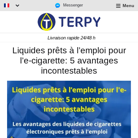
Messenger
Menu
r
u
r
t
Livraison rapide 24/48 h
u
r
Liquides prêts à l’emploi pour
t
l’e-cigarette: 5 avantages
u
t
incontestables