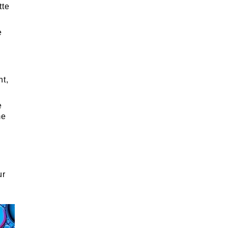
tte
e
nt,
e
me
ur