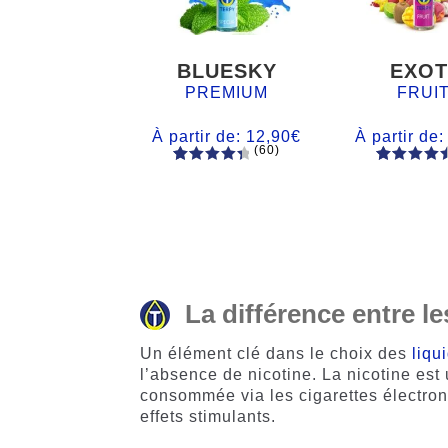
BLUESKY
EXOT
PREMIUM
FRUI
À partir de:
12,90
€
À partir de
(60)
60
Noté
Noté
59
4.66
4.50
sur
sur 5
5 basé
basé sur
sur
notations
notations
client
client
La différence entre le
Un élément clé dans le choix des
liqu
l’absence de nicotine. La nicotine est
consommée via les cigarettes électroni
effets stimulants.