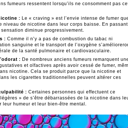
ains fumeurs ressentent lorsqu’ils ne consomment pas ce
icotine :
Le « craving » est l’envie intense de fumer qu
le niveau de nicotine dans leur corps baisse. En passant
te sensation diminue progressivement.
s :
Comme il n’y a pas de combustion du tabac ni
lation sanguine et le transport de l’oxygène s’améliorero
rale de la santé pulmonaire et cardiovasculaire.
’odorat :
De nombreux anciens fumeurs remarquent un
gustatives et olfactives après avoir cessé de fumer, mê
ans nicotine. Cela se produit parce que la nicotine et
ns les cigarettes traditionnelles peuvent altérer ces
lpabilité :
Certaines personnes qui effectuent ce
légères » de s’être débarrassées de la nicotine dans le
ur leur humeur et leur bien-être mental.