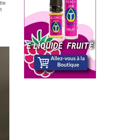
tte
t