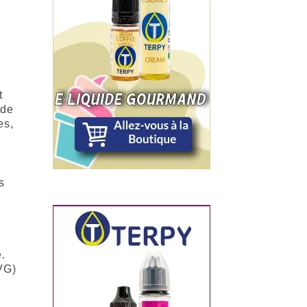
t
 de
es,
s
.
VG)