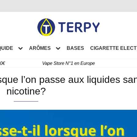
QUIDE
ARÔMES
BASES
CIGARETTE ELEC
60€
Vape Store N°1 en Europe
sque l’on passe aux liquides sa
nicotine?