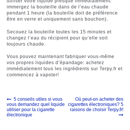
utiliser votre liquide presque immédiatement:
immergez la bouteille dans de l’eau chaude
pendant 1 heure (la bouteille doit de préférence
être en verre et uniquement sans bouchon).
Secouez la bouteille toutes les 15 minutes et
changez l’eau du récipient pour qu’elle soit
toujours chaude.
Vous pouvez maintenant fabriquer vous-même
vos propres liquides d’épandage: achetez
immédiatement tous les ingrédients sur Terpy.fr et
commencez à vapoter!
Navigation
Article
Article
5 conseils utiles si vous
Où peut-on acheter des
précédent :
suivant :
vous demandez quel liquide
cigarettes électroniques? 5
de
utiliser pour la cigarette
raisons de choisir Terpy.fr!
l’article
électronique