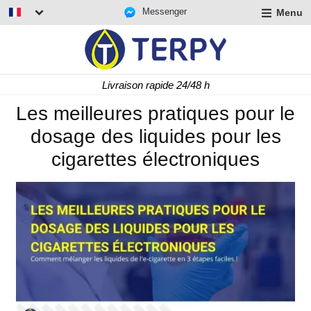
Messenger
Menu
r
u
r
t
Livraison rapide 24/48 h
u
r
Les meilleures pratiques pour le
t
dosage des liquides pour les
u
t
cigarettes électroniques