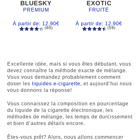
BLUESKY
EXOTIC
PREMIUM
FRUITÉ
À partir de:
12,90
€
À partir de:
12,90
€
(60)
(59)
60
Noté
Noté
59
4.66
4.50
sur
sur 5
5 basé
basé sur
sur
notations
notations
client
Excellente idée, mais si vous êtes débutant, vous
client
devez connaître la méthode exacte de mélange.
Vous vous demandez probablement comment
doser les
liquides e-cigarette
, et aujourd’hui nous
vous donnons la réponse!
Vous connaissez la composition en pourcentage
du liquide de la cigarette électronique, les
méthodes de mélange, les temps de durcissement
et bien d’autres détails encore.
Êtes-vous prêt? Alors, nous allons commencer