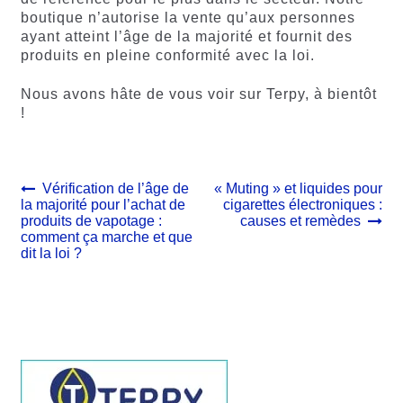
boutique n’autorise la vente qu’aux personnes
ayant atteint l’âge de la majorité et fournit des
produits en pleine conformité avec la loi.
Nous avons hâte de vous voir sur Terpy, à bientôt
!
Navigation
Article
Article
Vérification de l’âge de
« Muting » et liquides pour
précédent :
suivant :
la majorité pour l’achat de
cigarettes électroniques :
de
produits de vapotage :
causes et remèdes
l’article
comment ça marche et que
dit la loi ?