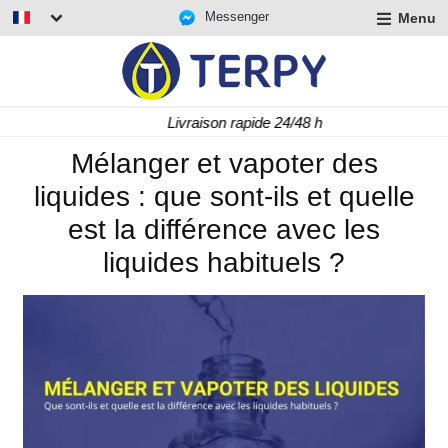
Messenger
Menu
r
u
r
t
Livraison rapide 24/48 h
u
r
Mélanger et vapoter des
t
liquides : que sont-ils et quelle
u
t
est la différence avec les
liquides habituels ?