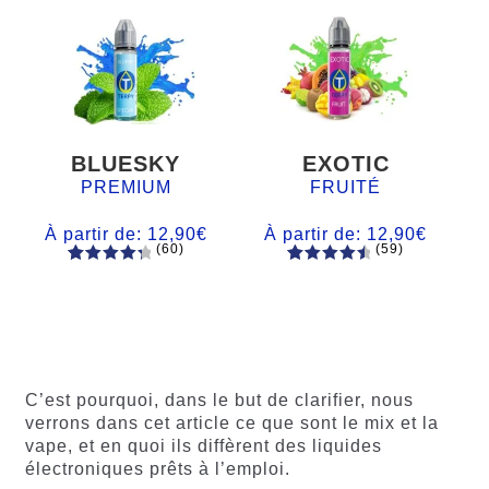
BLUESKY
EXOTIC
PREMIUM
FRUITÉ
À partir de:
12,90
€
À partir de:
12,90
€
(60)
(59)
60
Noté
Noté
59
4.66
4.50
sur
sur 5
5 basé
basé sur
sur
notations
notations
client
client
C’est pourquoi, dans le but de clarifier, nous
verrons dans cet article ce que sont le mix et la
vape, et en quoi ils diffèrent des liquides
électroniques prêts à l’emploi.