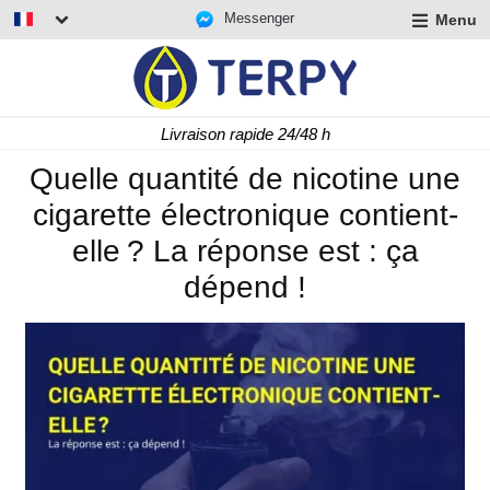
Messenger
Menu
r
u
r
t
Livraison rapide 24/48 h
u
r
Quelle quantité de nicotine une
t
cigarette électronique contient-
u
t
elle ? La réponse est : ça
dépend !