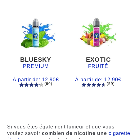
BLUESKY
EXOTIC
PREMIUM
FRUITÉ
À partir de:
12,90
€
À partir de:
12,90
€
(60)
(59)
60
Noté
Noté
59
4.66
4.50
sur
sur 5
5 basé
basé sur
sur
notations
notations
client
client
Si vous êtes également fumeur et que vous
voulez savoir
combien de nicotine une
cigarette