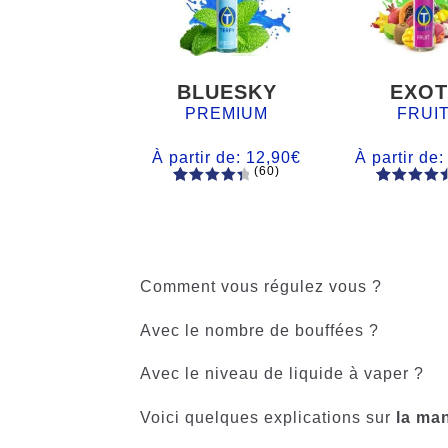
BLUESKY
EXOT
PREMIUM
FRUI
À partir de:
12,90
€
À partir de
(60)
60
Noté
Noté
59
4.66
4.50
sur
sur 5
5 basé
basé sur
sur
notations
notations
client
Comment vous régulez vous ?
client
Avec le nombre de bouffées ?
Avec le niveau de liquide à vaper ?
Voici quelques explications sur
la man