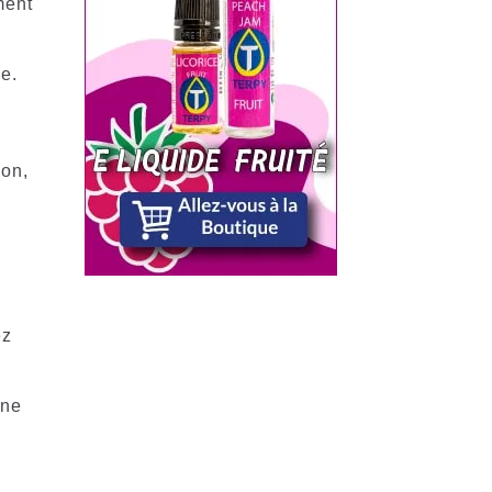
ment
ue.
ion,
ez
ène