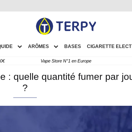
QUIDE
ARÔMES
BASES
CIGARETTE ELEC
60€
Vape Store N°1 en Europe
e : quelle quantité fumer par jo
?