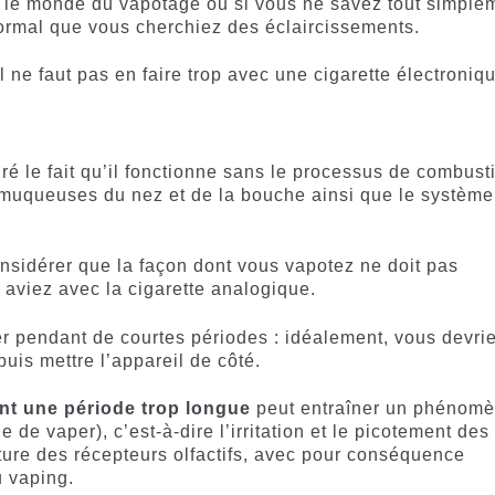
le monde du vapotage ou si vous ne savez tout simple
normal que vous cherchiez des éclaircissements.
 ne faut pas en faire trop avec une cigarette électroniq
é le fait qu’il fonctionne sans le processus de combust
 muqueuses du nez et de la bouche ainsi que le système
sidérer que la façon dont vous vapotez ne doit pas
 aviez avec la cigarette analogique.
r pendant de courtes périodes : idéalement, vous devri
 puis mettre l’appareil de côté.
ant une période trop longue
peut entraîner un phénom
de vaper), c’est-à-dire l’irritation et le picotement des
eture des récepteurs olfactifs, avec pour conséquence
u vaping.