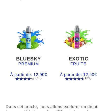
BLUESKY
EXOTIC
PREMIUM
FRUITÉ
À partir de:
12,90
€
À partir de:
12,90
€
(60)
(59)
60
Noté
Noté
59
4.66
4.50
sur
sur 5
5 basé
basé sur
sur
notations
notations
client
Dans cet article, nous allons explorer en détail