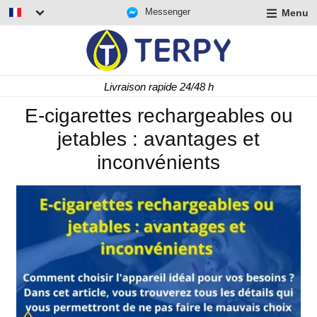
Messenger
Menu
r
u
r
t
Livraison rapide 24/48 h
u
r
E-cigarettes rechargeables ou
t
jetables : avantages et
u
t
inconvénients