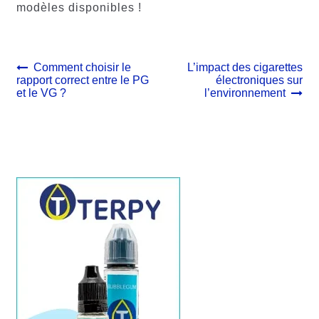
modèles disponibles !
Navigation
Article
Article
Comment choisir le
L’impact des cigarettes
précédent :
suivant :
rapport correct entre le PG
électroniques sur
de
et le VG ?
l’environnement
l’article