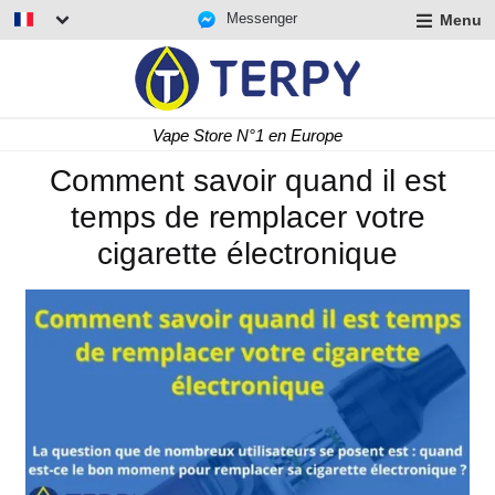
Messenger
Menu
r
u
r
t
Livraison rapide 24/48 h
u
r
Comment savoir quand il est
t
temps de remplacer votre
u
t
cigarette électronique