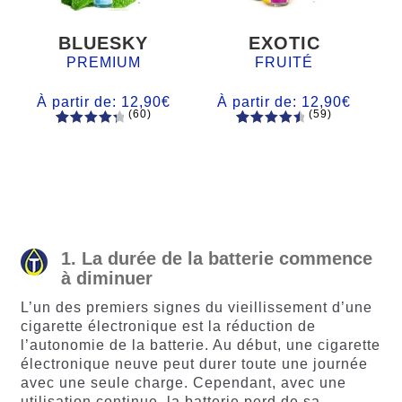
BLUESKY
EXOTIC
PREMIUM
FRUITÉ
À partir de:
12,90
€
À partir de:
12,90
€
(60)
(59)
60
Noté
Noté
59
4.66
4.50
sur
sur 5
5 basé
basé sur
sur
notations
notations
client
client
1. La durée de la batterie commence
à diminuer
L’un des premiers signes du vieillissement d’une
cigarette électronique est la réduction de
l’autonomie de la batterie. Au début, une cigarette
électronique neuve peut durer toute une journée
avec une seule charge. Cependant, avec une
utilisation continue, la batterie perd de sa