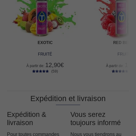
EXOTIC
RED BERR
FRUITÉ
FRUITÉ
12,90
€
12,
À partir de:
À partir de:
(59)
(53
59
Noté
4.66
53
Noté
4.64
sur 5 basé
sur 5 basé
sur
sur
notations
notations
client
client
Expédition et livraison
Expédition &
Vous serez
livraison
toujours informé
Pour toutes commandes
Nous vous tiendrons au