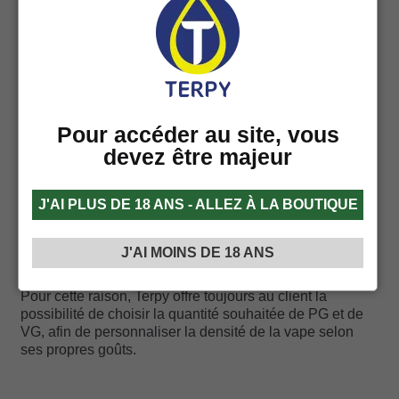
– Propylène Glycol (PG);
– Glycérol végétal (ou glycérine) (VG)
– Arôme;
Pour accéder au site, vous
– Nicotine (facultatif)
devez être majeur
J'AI PLUS DE 18 ANS - ALLEZ À LA BOUTIQUE
Comme l’on peut remarquer sur les produits, les
éléments mentionnés ci-dessus peuvent être présents
J'AI MOINS DE 18 ANS
avec des différents pourcentages.
Pour cette raison, Terpy offre toujours au client la
possibilité de choisir la quantité souhaitée de PG et de
VG, afin de personnaliser la densité de la vape selon
ses propres goûts.