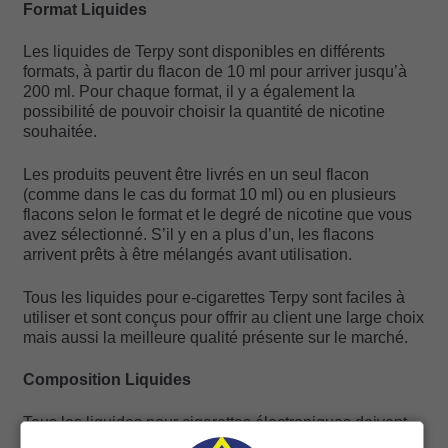
Format Liquides
Les liquides de Terpy sont disponibles en différents
formats, à partir du flacon de 10 ml pour arriver jusqu’à
200 ml. Pour chaque format, il y a également la
possibilité de pouvoir choisir la quantité de nicotine
souhaitée.
Les produits peuvent être livrés en un seul flacon
(comme dans le cas du format 10 ml) ou en plusieurs
flacons selon le format et le degré de nicotine que vous
avez sélectionné. S’il y en a plus d’un, les flacons
arrivent prêts à être mélangés avant utilisation.
Tous les liquides pour e-cigarettes Terpy sont faciles à
utiliser et sont conçus pour offrir au client une large choix
mais aussi la meilleure qualité présente sur le marché.
Composition Liquides
Tous les liquides pour cigarettes électroniques doivent
être composés par les éléments suivants :