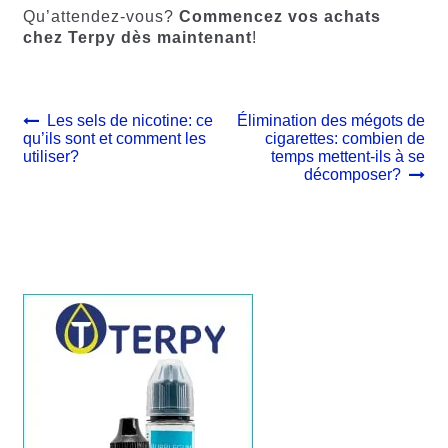
Qu’attendez-vous?
Commencez vos achats
chez Terpy dès maintenant
!
Navigation
Article
Article
Les sels de nicotine: ce
Élimination des mégots de
précédent :
suivant :
qu’ils sont et comment les
cigarettes: combien de
de
utiliser?
temps mettent-ils à se
l’article
décomposer?