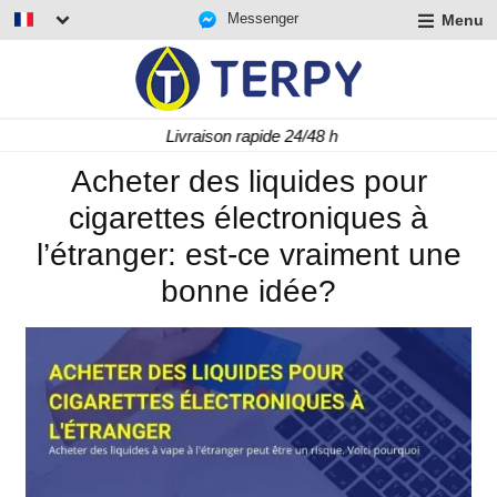
Messenger
Menu
r
u
r
t
Livraison rapide 24/48 h
u
r
Acheter des liquides pour
t
cigarettes électroniques à
u
t
l’étranger: est-ce vraiment une
bonne idée?