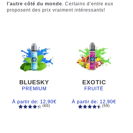
l’autre côté du monde
. Certains d’entre eux
proposent des prix vraiment intéressants!
BLUESKY
EXOTIC
PREMIUM
FRUITÉ
À partir de:
12,90
€
À partir de:
12,90
€
(60)
(59)
60
Noté
Noté
59
4.66
4.50
sur
sur 5
5 basé
basé sur
sur
notations