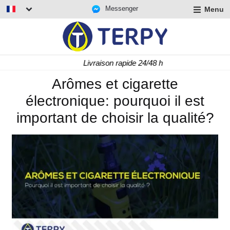
Messenger
Menu
r
u
r
t
Livraison rapide 24/48 h
u
r
Arômes et cigarette
t
électronique: pourquoi il est
u
t
important de choisir la qualité?