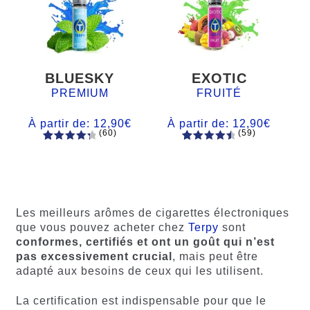
BLUESKY
EXOTIC
PREMIUM
FRUITÉ
À partir de:
12,90
€
À partir de:
12,90
€
(60)
(59)
60
Noté
Noté
59
4.66
4.50
sur
sur 5
5 basé
basé sur
sur
notations
notations
client
Les meilleurs arômes de cigarettes électroniques
client
que vous pouvez acheter chez
Terpy
sont
conformes, certifiés et ont un goût qui n’est
pas excessivement crucial
, mais peut être
adapté aux besoins de ceux qui les utilisent.
La certification est indispensable pour que le