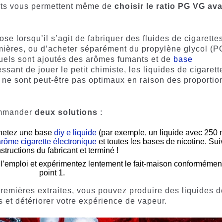
lants vous permettent même de
choisir le ratio PG VG av
 lorsqu’il s’agit de fabriquer des fluides de cigarette
emières, ou d’acheter séparément du propylène glycol (P
quels sont ajoutés des arômes fumants et de
base
ressant de jouer le petit chimiste, les liquides de cigarett
n ne sont peut-être pas optimaux en raison des proportio
ommander
deux solutions
:
chetez une base
diy e liquide
(par exemple, un liquide avec 250 
rôme cigarette électronique
et toutes les bases de nicotine. Su
nstructions du fabricant et terminé !
 l’emploi et expérimentez lentement le fait-maison conformémen
point 1.
remières extraites, vous pouvez produire des liquides d
s et détériorer votre expérience de vapeur.