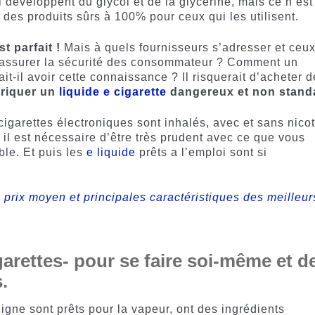
 développent du glycol et de la glycérine, mais ce n’est
r des produits sûrs à 100% pour ceux qui les utilisent.
t parfait !
Mais à quels fournisseurs s’adresser et ceu
ur assurer la sécurité des consommateur ? Comment un
it-il avoir cette connaissance ? Il risquerait d’acheter 
briquer un
liquide e cigarette
dangereux et non stand
cigarettes électroniques sont inhalés, avec et sans nicot
 il est nécessaire d’être très prudent avec ce que vous
ble. Et puis les
e liquide
prêts a l’emploi sont si
: prix moyen et principales caractéristiques des meilleur
garettes- pour se faire soi-même et d
.
ligne sont prêts pour la vapeur, ont des ingrédients