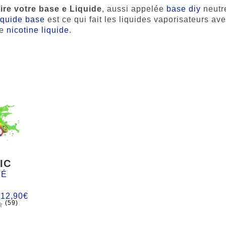
ire votre base e Liquide
, aussi appelée
base diy
neutr
iquide base
est ce qui fait les liquides vaporisateurs ave
de
nicotine liquide
.
IC
TÉ
:
12,90
€
(59)