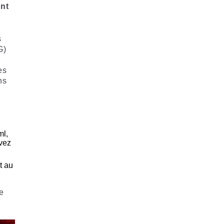
ant
s
G)
es
ns
ml,
ivez
t au
e