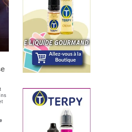
se
t
ins
et
de