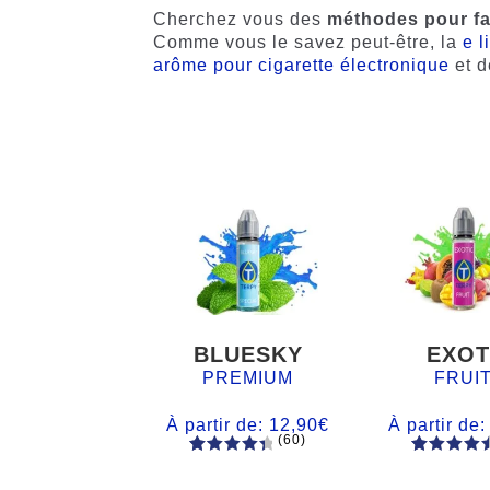
Cherchez vous des
méthodes pour fa
Comme vous le savez peut-être, la
e l
arôme pour cigarette électronique
et 
BLUESKY
EXOT
PREMIUM
FRUI
À partir de:
12,90
€
À partir de
(60)
60
Noté
Noté
59
4.66