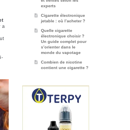
et vérités selon les
experts
Cigarette électronique
et
jetable : où l’acheter ?
y a
Quelle cigarette
électronique choisir ?
ut
Un guide complet pour
s’orienter dans le
monde du vapotage
i-
Combien de nicotine
contient une cigarette ?