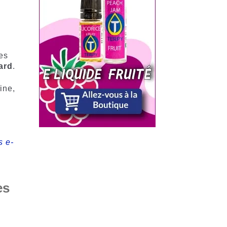
x
des
ard
.
ine,
s e-
es