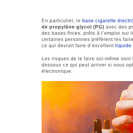
4.50
sur
sur 5
5 basé
basé sur
sur
notations
notations
client
En particulier, le
base cigarette électr
client
de propylène glycol (PG)
avec des pro
des bases finies, prêts à l’emploi su
certaines personnes préfèrent les fair
ce qui devrait faire d’excellent
liquide
Les risques de le faire soi-même sont 
dessous ce qui peut arriver si vous op
électronique.