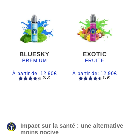
BLUESKY
EXOTIC
PREMIUM
FRUITÉ
À partir de:
12,90
€
À partir de:
12,90
€
(60)
(59)
60
Noté
Noté
59
4.66
4.50
sur
sur 5
5 basé
basé sur
sur
notations
notations
client
client
Impact sur la santé : une alternative
moins nocive