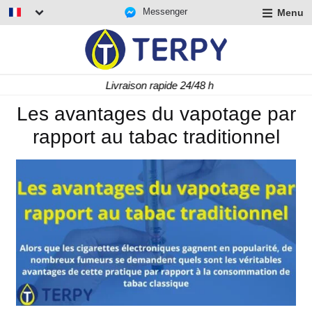
Messenger
Menu
r
u
r
t
Livraison rapide 24/48 h
u
r
Les avantages du vapotage par
t
rapport au tabac traditionnel
u
t