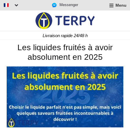
Messenger
Menu
r
u
r
t
Livraison rapide 24/48 h
u
r
Les liquides fruités à avoir
t
absolument en 2025
u
t