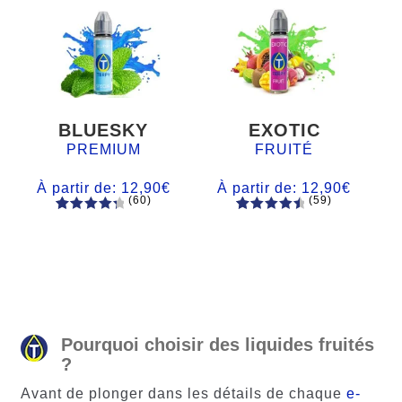
BLUESKY
EXOTIC
PREMIUM
FRUITÉ
À partir de:
12,90
€
À partir de:
12,90
€
(60)
(59)
60
Noté
Noté
59
4.66
4.50
sur
sur 5
5 basé
basé sur
sur
notations
notations
client
client
Pourquoi choisir des liquides fruités
?
Avant de plonger dans les détails de chaque
e-