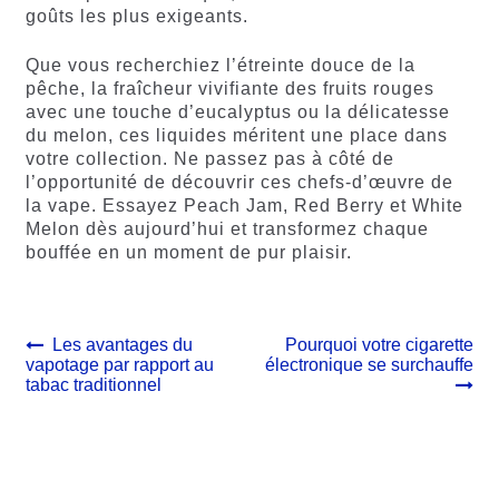
goûts les plus exigeants.
Que vous recherchiez l’étreinte douce de la
pêche, la fraîcheur vivifiante des fruits rouges
avec une touche d’eucalyptus ou la délicatesse
du melon, ces liquides méritent une place dans
votre collection. Ne passez pas à côté de
l’opportunité de découvrir ces chefs-d’œuvre de
la vape. Essayez Peach Jam, Red Berry et White
Melon dès aujourd’hui et transformez chaque
bouffée en un moment de pur plaisir.
Navigation
Article
Article
Les avantages du
Pourquoi votre cigarette
précédent :
suivant :
vapotage par rapport au
électronique se surchauffe
de
tabac traditionnel
l’article