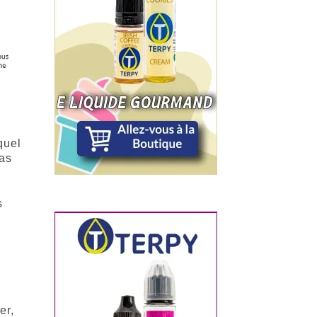
quel
pas
s
er,