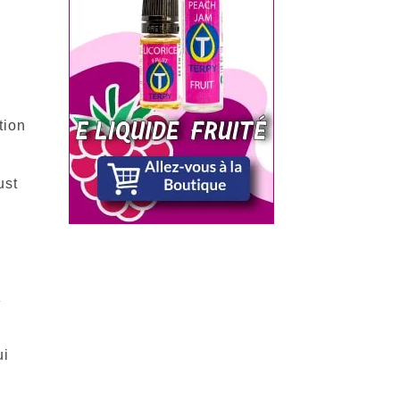
e
tion
ust
z
ui